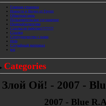
Главная страница
Новости и Видео от Групп
Обратная связь
Пользовательское соглашение
Правообладателям
Ссылка не работает?!?!?!?!
Ссылки
Сотрудничество с нами
Help
Cлучайный материал
test
Categories
Злой Ой! - 2007 - Bl
2007 - Blue R.A