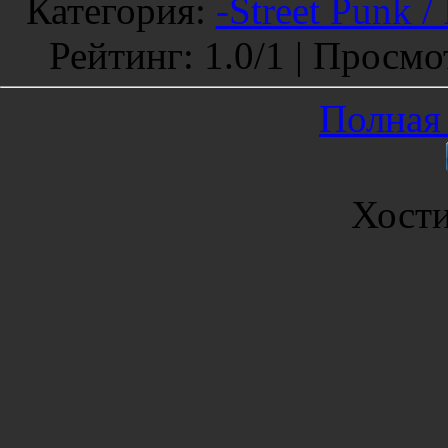
Категория
:
-Street Punk /
Рейтинг
:
1.0
/
1 |
Просмо
Полная 
Хост