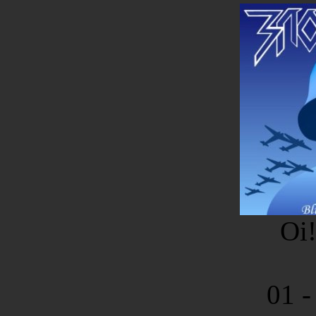
Oi!
01 -