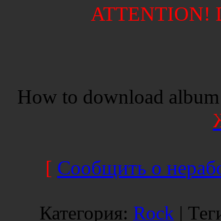
ATTENTION! Di
How to download album 
[
Сообщить о нерабо
Категория
:
Rock
|
Тег