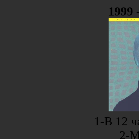
1999 
1-В 12 ч
2-М