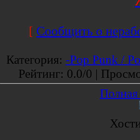
[
Сообщить о нерабо
Категория
:
-Pop Punk / P
Рейтинг
:
0.0
/
0 |
Просмо
Полная 
Хост