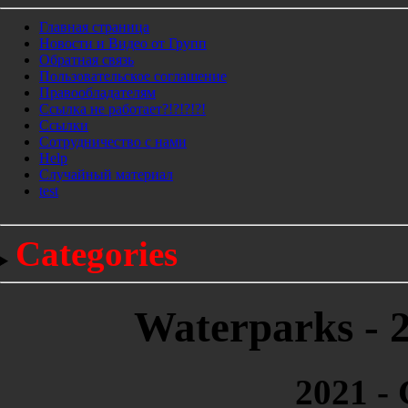
Главная страница
Новости и Видео от Групп
Обратная связь
Пользовательское соглашение
Правообладателям
Ссылка не работает?!?!?!?!
Ссылки
Сотрудничество с нами
Help
Cлучайный материал
test
Categories
Waterparks - 2
2021 - 