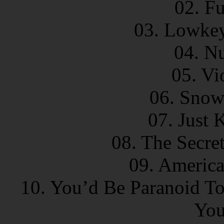
02. F
03. Lowkey
04. N
05. Vi
06. Snow
07. Just 
08. The Secre
09. America
10. You’d Be Paranoid To
You