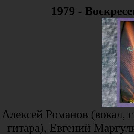
1979 - Воскресе
Алексей Романов (вокал, г
гитара), Евгений Маргули