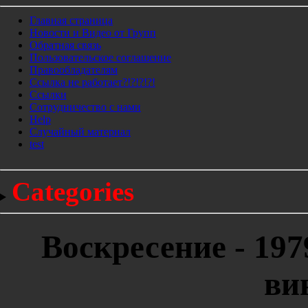
Главная страница
Новости и Видео от Групп
Обратная связь
Пользовательское соглашение
Правообладателям
Ссылка не работает?!?!?!?!
Ссылки
Сотрудничество с нами
Help
Cлучайный материал
test
Categories
Воскресение - 197
ви