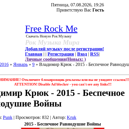
Пятница, 07.08.2026, 19:26
Приветствую Вас
Гость
Free Rock Me
Скачать Новую Рок Музыку
Рок Музыка Мира
Добавляй музыку после регистрации!
Главная
|
|
Регистрация
|
Вход
|
RSS
|
Личные сообщения(Новых: )
2016
»
Январь
»
9
» Владимир Крюк - 2015 - Беспечное Равноду
НИМАНИЕ! Отключите блокировщик рекламы или вы не увидите ссылок!!!
ATTENTION! Disable Ad blocker - you саn't see any links!!!
имир Крюк - 2015 - Беспечное
нодушие Войны
я
:
Punk
|
Просмотров
: 832 |
Автор
:
Kruk
2015 - Беспечное Равнодушие Войны