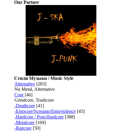
Our Partner
Стили Музыки / Music Style
Alternative
[283]
Nu Metal, Alternative
Core
[46]
Grindcore, Trashcore
-Deathcore
[41]
-Emocore/Screamo/Emoviolence
[45]
-Hardcore / Post-Hardcore
[388]
-Metalcore
[169]
-Rapcore
[50]