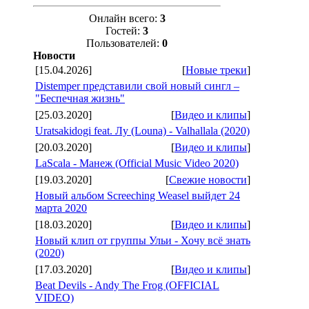
Онлайн всего:
3
Гостей:
3
Пользователей:
0
Новости
[15.04.2026]
[
Новые треки
]
Distemper представили свой новый сингл –
"Беспечная жизнь"
[25.03.2020]
[
Видео и клипы
]
Uratsakidogi feat. Лу (Louna) - Valhallala (2020)
[20.03.2020]
[
Видео и клипы
]
LaScala - Манеж (Official Music Video 2020)
[19.03.2020]
[
Свежие новости
]
Новый альбом Screeching Weasel выйдет 24
марта 2020
[18.03.2020]
[
Видео и клипы
]
Новый клип от группы Ульи - Хочу всё знать
(2020)
[17.03.2020]
[
Видео и клипы
]
Beat Devils - Andy The Frog (OFFICIAL
VIDEO)