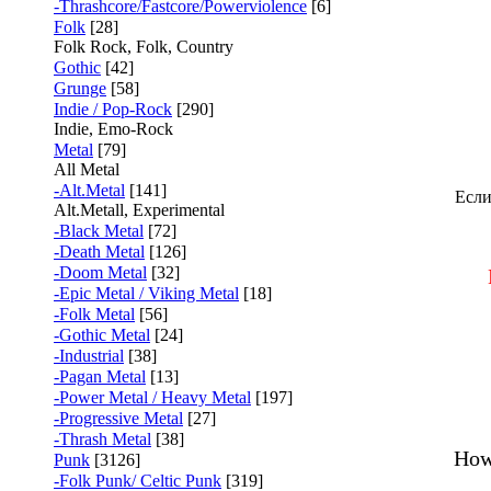
-Thrashcore/Fastcore/Powerviolence
[6]
Folk
[28]
Folk Rock, Folk, Country
Gothic
[42]
Grunge
[58]
Indie / Pop-Rock
[290]
Indie, Emo-Rock
Metal
[79]
All Metal
-Alt.Metal
[141]
Если
Alt.Metall, Experimental
-Black Metal
[72]
-Death Metal
[126]
-Doom Metal
[32]
-Epic Metal / Viking Metal
[18]
-Folk Metal
[56]
-Gothic Metal
[24]
-Industrial
[38]
-Pagan Metal
[13]
-Power Metal / Heavy Metal
[197]
-Progressive Metal
[27]
-Thrash Metal
[38]
How
Punk
[3126]
-Folk Punk/ Celtic Punk
[319]