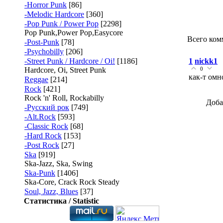
-Horror Punk
[86]
-Melodic Hardcore
[360]
-Pop Punk / Power Pop
[2298]
Pop Punk,Power Pop,Easycore
Всего ком
-Post-Punk
[78]
-Psychobilly
[206]
-Street Punk / Hardcore / Oi!
[1186]
1
nickk1
Hardcore, Oi, Street Punk
0
как-т омн
Reggae
[214]
Rock
[421]
Rock 'n' Roll, Rockabilly
Доба
-Русский рок
[749]
-Alt.Rock
[593]
-Classic Rock
[68]
-Hard Rock
[153]
-Post Rock
[27]
Ska
[919]
Ska-Jazz, Ska, Swing
Ska-Punk
[1406]
Ska-Core, Crack Rock Steady
Soul, Jazz, Blues
[37]
Статистика / Statistic