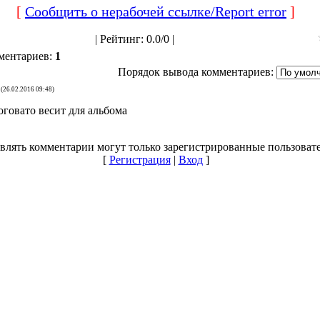
[
Сообщить о нерабочей ссылке/Report error
]
|
Рейтинг
:
0.0
/
0 |
ментариев
:
1
Порядок вывода комментариев:
(26.02.2016 09:48)
оговато весит для альбома
влять комментарии могут только зарегистрированные пользовате
[
Регистрация
|
Вход
]