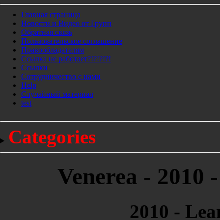
Главная страница
Новости и Видео от Групп
Обратная связь
Пользовательское соглашение
Правообладателям
Ссылка не работает?!?!?!?!
Ссылки
Сотрудничество с нами
Help
Cлучайный материал
test
Categories
Venerea - 2010 
2010 - Lea