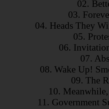
02. Bett
03. Foreve
04. Heads They Win
05. Prote
06. Invitatio
07. Abs
08. Wake Up! Sme
09. The R
10. Meanwhile,
11. Government Su