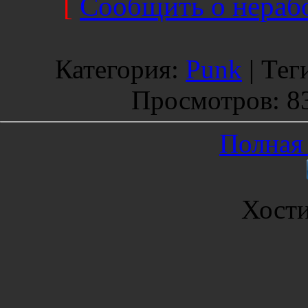
[
Сообщить о нерабо
Категория
:
Punk
|
Тег
Просмотров
: 8
Полная 
Хост