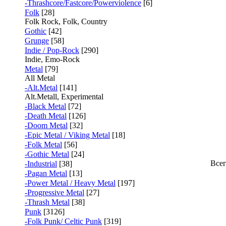
-Thrashcore/Fastcore/Powerviolence
[6]
Folk
[28]
Folk Rock, Folk, Country
Gothic
[42]
Grunge
[58]
Indie / Pop-Rock
[290]
Indie, Emo-Rock
Metal
[79]
All Metal
-Alt.Metal
[141]
Alt.Metall, Experimental
-Black Metal
[72]
-Death Metal
[126]
-Doom Metal
[32]
-Epic Metal / Viking Metal
[18]
-Folk Metal
[56]
-Gothic Metal
[24]
Все
-Industrial
[38]
-Pagan Metal
[13]
-Power Metal / Heavy Metal
[197]
-Progressive Metal
[27]
-Thrash Metal
[38]
Punk
[3126]
-Folk Punk/ Celtic Punk
[319]