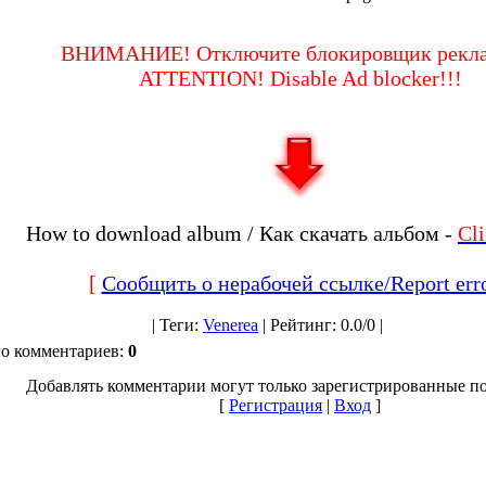
ВНИМАНИЕ! Отключите блокировщик рекла
ATTENTION! Disable Ad blocker!!!
How to download album / Как скачать альбом -
Cl
[
Сообщить о нерабочей ссылке/Report err
|
Теги
:
Venerea
|
Рейтинг
:
0.0
/
0 |
го комментариев
:
0
Добавлять комментарии могут только зарегистрированные по
[
Регистрация
|
Вход
]