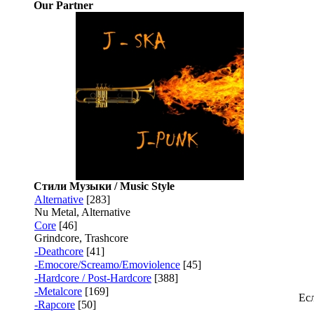
Our Partner
Стили Музыки / Music Style
Alternative
[283]
Nu Metal, Alternative
Core
[46]
Grindcore, Trashcore
-Deathcore
[41]
-Emocore/Screamo/Emoviolence
[45]
-Hardcore / Post-Hardcore
[388]
-Metalcore
[169]
Есл
-Rapcore
[50]