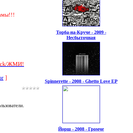
мы!!!
Торба-на-Круче - 2009 -
Несбыточная
ick/ЖМИ!
or
]
Spinnerette - 2008 - Ghetto Love EP
льзователи.
Йорш - 2008 - Громче