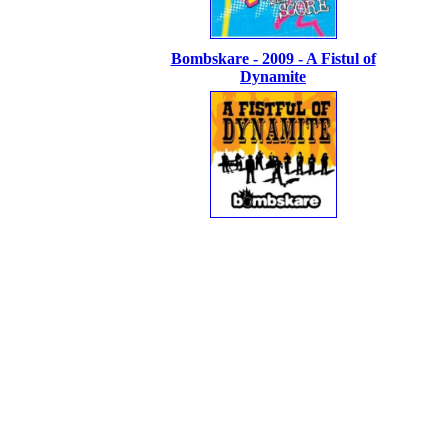
Bombskare - 2009 - A Fistul of
Dynamite