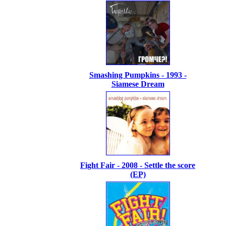
Smashing Pumpkins - 1993 -
Siamese Dream
Fight Fair - 2008 - Settle the score
(EP)