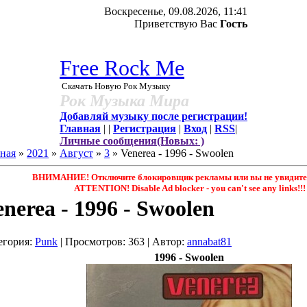
Воскресенье, 09.08.2026, 11:41
Приветствую Вас
Гость
Free Rock Me
Скачать Новую Рок Музыку
Рок Музыка Мира
Добавляй музыку после регистрации!
Главная
|
|
Регистрация
|
Вход
|
RSS
|
Личные сообщения(Новых: )
ная
»
2021
»
Август
»
3
» Venerea - 1996 - Swoolen
ВНИМАНИЕ! Отключите блокировщик рекламы или вы не увидите 
ATTENTION! Disable Ad blocker - you саn't see any links!!!
enerea - 1996 - Swoolen
егория
:
Punk
|
Просмотров
: 363 |
Автор
:
annabat81
1996 - Swoolen