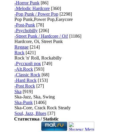
-Horror Punk
[86]
-Melodic Hardcore
[360]
-Pop Punk / Power Pop
[2298]
Pop Punk,Power Pop,Easycore
-Post-Punk
[78]
-Psychobilly
[206]
-Street Punk / Hardcore / Oi!
[1186]
Hardcore, Oi, Street Punk
Reggae
[214]
Rock
[421]
Rock 'n' Roll, Rockabilly
-Русский рок
[749]
-Alt.Rock
[593]
-Classic Rock
[68]
-Hard Rock
[153]
-Post Rock
[27]
Ska
[919]
Ska-Jazz, Ska, Swing
Ska-Punk
[1406]
Ska-Core, Crack Rock Steady
Soul, Jazz, Blues
[37]
Статистика / Statistic