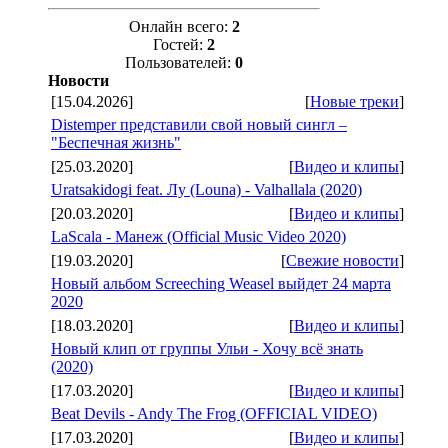
Онлайн всего:
2
Гостей:
2
Пользователей:
0
Новости
[15.04.2026]
[
Новые треки
]
Distemper представили свой новый сингл –
"Беспечная жизнь"
[25.03.2020]
[
Видео и клипы
]
Uratsakidogi feat. Лу (Louna) - Valhallala (2020)
[20.03.2020]
[
Видео и клипы
]
LaScala - Манеж (Official Music Video 2020)
[19.03.2020]
[
Свежие новости
]
Новый альбом Screeching Weasel выйдет 24 марта
2020
[18.03.2020]
[
Видео и клипы
]
Новый клип от группы Ульи - Хочу всё знать
(2020)
[17.03.2020]
[
Видео и клипы
]
Beat Devils - Andy The Frog (OFFICIAL VIDEO)
[17.03.2020]
[
Видео и клипы
]