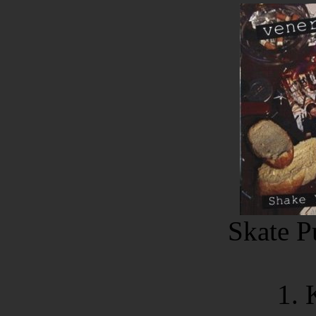
Skate P
1.
K