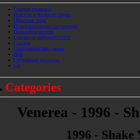
Главная страница
Новости и Видео от Групп
Обратная связь
Пользовательское соглашение
Правообладателям
Ссылка не работает?!?!?!?!
Ссылки
Сотрудничество с нами
Help
Cлучайный материал
test
Categories
Venerea - 1996 - S
1996 - Shake 