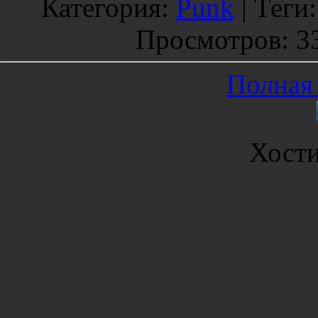
Категория
:
Punk
|
Теги
Просмотров
: 3
Полная 
Хост