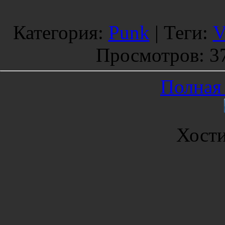
Категория
:
Punk
|
Теги
:
V
Просмотров
: 3
Полная 
Хост