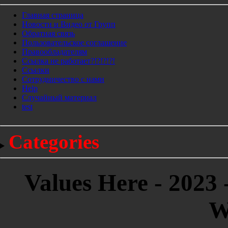
Главная страница
Новости и Видео от Групп
Обратная связь
Пользовательское соглашение
Правообладателям
Ссылка не работает?!?!?!?!
Ссылки
Сотрудничество с нами
Help
Cлучайный материал
test
Categories
Values Here - 2023 
W