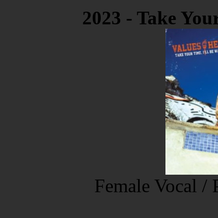
2023 - Take Your
Female Vocal /