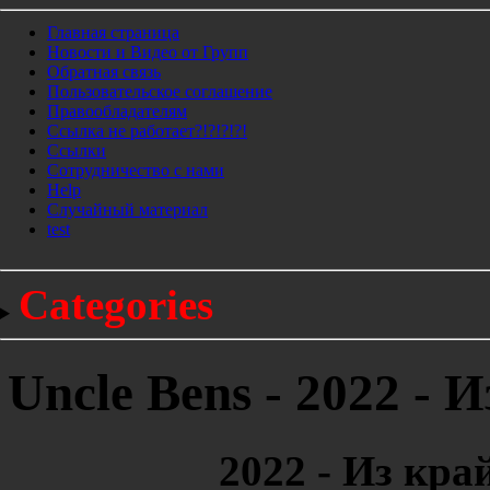
Главная страница
Новости и Видео от Групп
Обратная связь
Пользовательское соглашение
Правообладателям
Ссылка не работает?!?!?!?!
Ссылки
Сотрудничество с нами
Help
Cлучайный материал
test
Categories
Uncle Bens - 2022 - 
2022 - Из кра