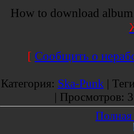
How to download album 
[
Сообщить о нерабо
Категория
:
Ska-Punk
|
Тег
|
Просмотров
: 
Полная 