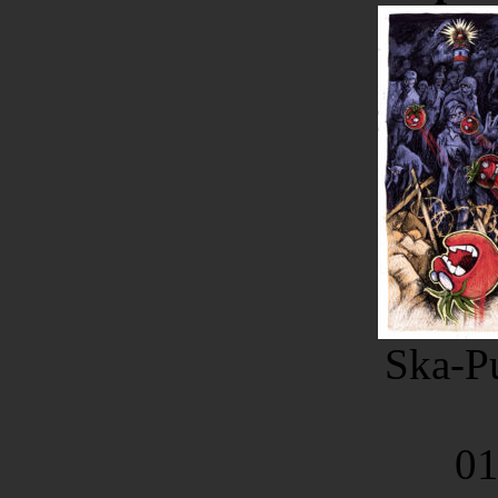
Ska-Pu
01