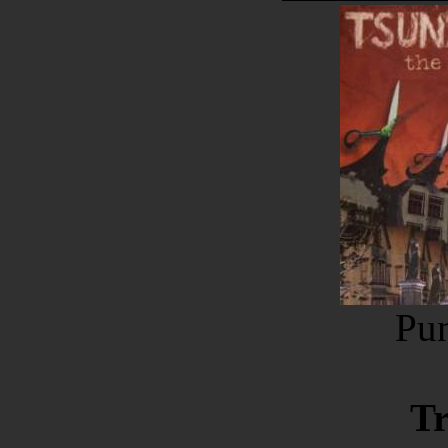
Pu
Tr