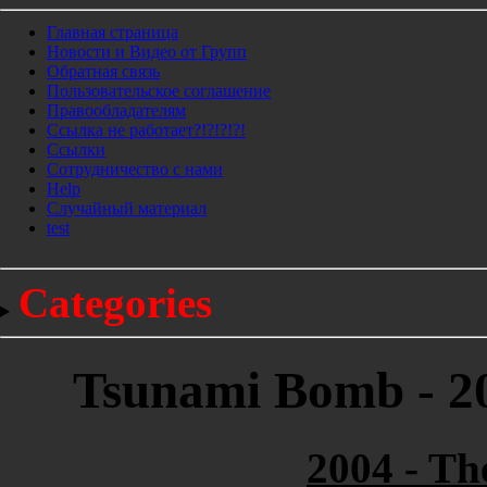
Главная страница
Новости и Видео от Групп
Обратная связь
Пользовательское соглашение
Правообладателям
Ссылка не работает?!?!?!?!
Ссылки
Сотрудничество с нами
Help
Cлучайный материал
test
Categories
Tsunami Bomb - 200
2004 - Th