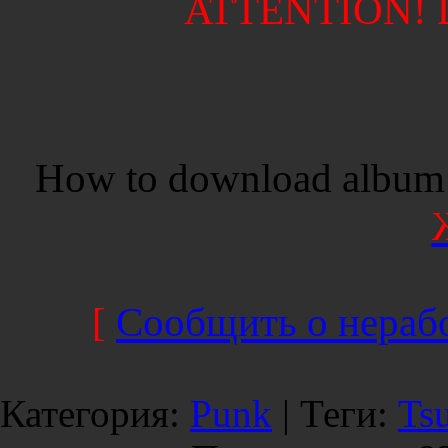
ATTENTION! Di
How to download album 
[
Сообщить о нерабо
Категория
:
Punk
|
Теги
:
Ts