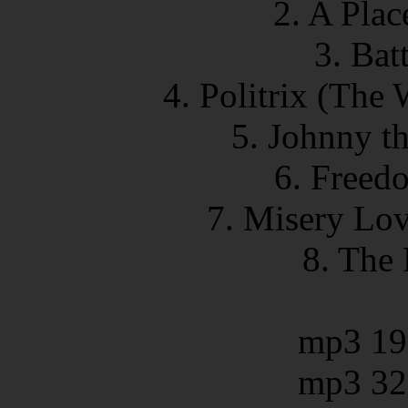
2. A Plac
3. Bat
4. Politrix (The 
5. Johnny t
6. Freed
7. Misery Lo
8. The
mp3 19
mp3 32