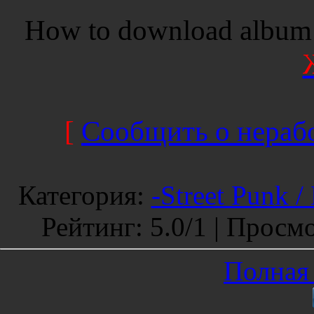
How to download album 
[
Сообщить о нерабо
Категория
:
-Street Punk /
Рейтинг
:
5.0
/
1 |
Просмо
Полная 