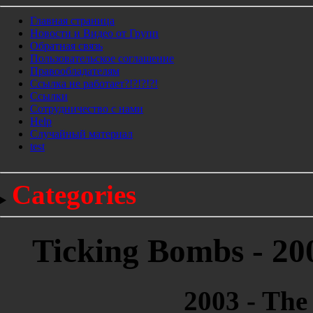
Главная страница
Новости и Видео от Групп
Обратная связь
Пользовательское соглашение
Правообладателям
Ссылка не работает?!?!?!?!
Ссылки
Сотрудничество с нами
Help
Cлучайный материал
test
Categories
Ticking Bombs - 200
2003 - The