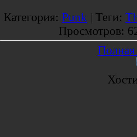
Категория
:
Punk
|
Теги
:
Th
Просмотров
: 6
Полная 
Хост