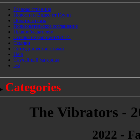
Главная страница
Новости и Видео от Групп
Обратная связь
Пользовательское соглашение
Правообладателям
Ссылка не работает?!?!?!?!
Ссылки
Сотрудничество с нами
Help
Cлучайный материал
test
Categories
The Vibrators - 2
2022 - Fa