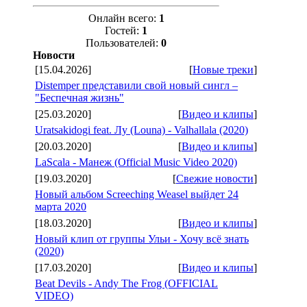
Онлайн всего:
1
Гостей:
1
Пользователей:
0
Новости
[15.04.2026]
[
Новые треки
]
Distemper представили свой новый сингл –
"Беспечная жизнь"
[25.03.2020]
[
Видео и клипы
]
Uratsakidogi feat. Лу (Louna) - Valhallala (2020)
[20.03.2020]
[
Видео и клипы
]
LaScala - Манеж (Official Music Video 2020)
[19.03.2020]
[
Свежие новости
]
Новый альбом Screeching Weasel выйдет 24
марта 2020
[18.03.2020]
[
Видео и клипы
]
Новый клип от группы Ульи - Хочу всё знать
(2020)
[17.03.2020]
[
Видео и клипы
]
Beat Devils - Andy The Frog (OFFICIAL
VIDEO)