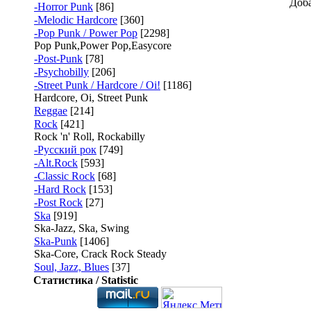
Доба
-Horror Punk
[86]
-Melodic Hardcore
[360]
-Pop Punk / Power Pop
[2298]
Pop Punk,Power Pop,Easycore
-Post-Punk
[78]
-Psychobilly
[206]
-Street Punk / Hardcore / Oi!
[1186]
Hardcore, Oi, Street Punk
Reggae
[214]
Rock
[421]
Rock 'n' Roll, Rockabilly
-Русский рок
[749]
-Alt.Rock
[593]
-Classic Rock
[68]
-Hard Rock
[153]
-Post Rock
[27]
Ska
[919]
Ska-Jazz, Ska, Swing
Ska-Punk
[1406]
Ska-Core, Crack Rock Steady
Soul, Jazz, Blues
[37]
Статистика / Statistic