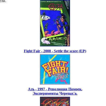
ели.
Fight Fair - 2008 - Settle the score (EP)
Азъ - 1997 - Революция Помоек.
Эксперименты Черепах'а.