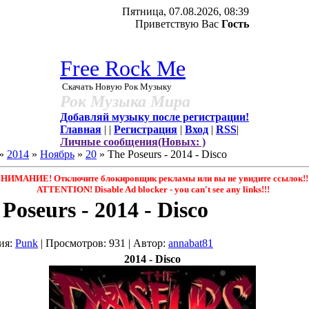
Пятница, 07.08.2026, 08:39
Приветствую Вас
Гость
Free Rock Me
Скачать Новую Рок Музыку
Рок Музыка Мира
Добавляй музыку после регистрации!
Главная
|
|
Регистрация
|
Вход
|
RSS
|
Личные сообщения(Новых: )
»
2014
»
Ноябрь
»
20
» The Poseurs - 2014 - Disco
НИМАНИЕ! Отключите блокировщик рекламы или вы не увидите ссылок!!
ATTENTION! Disable Ad blocker - you саn't see any links!!!
Poseurs - 2014 - Disco
ия
:
Punk
|
Просмотров
: 931 |
Автор
:
annabat81
2014 - Disco