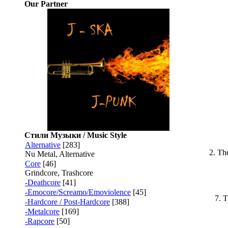
Our Partner
Стили Музыки / Music Style
Alternative
[283]
2. Th
Nu Metal, Alternative
Core
[46]
Grindcore, Trashcore
-Deathcore
[41]
-Emocore/Screamo/Emoviolence
[45]
7. 
-Hardcore / Post-Hardcore
[388]
-Metalcore
[169]
-Rapcore
[50]