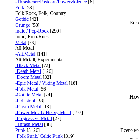
-Thrashcore/Fastcore/Powerviolence
[6]
Folk
[28]
Folk Rock, Folk, Country
Gothic
[42]
Если
Grunge
[58]
Indie / Pop-Rock
[290]
Indie, Emo-Rock
Metal
[79]
All Metal
-Alt.Metal
[141]
Alt.Metall, Experimental
-Black Metal
[72]
-Death Metal
[126]
-Doom Metal
[32]
-Epic Metal / Viking Metal
[18]
-Folk Metal
[56]
-Gothic Metal
[24]
How
-Industrial
[38]
-Pagan Metal
[13]
-Power Metal / Heavy Metal
[197]
-Progressive Metal
[27]
-Thrash Metal
[38]
Punk
[3126]
Всего к
-Folk Punk/ Celtic Punk
[319]