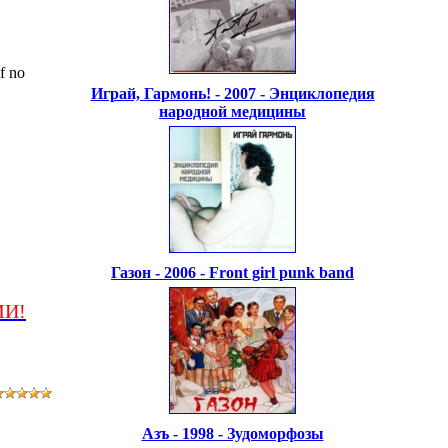
f no
Играй, Гармонь! - 2007 - Энциклопедия
народной медицины
Газон - 2006 - Front girl punk band
МИ!
Азъ - 1998 - Зудоморфозы