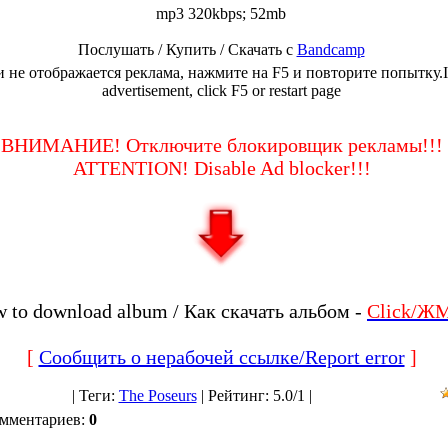
mp3 320kbps; 52mb
Послушать / Купить / Скачать с
Bandcamp
 не отображается реклама, нажмите на F5 и повторите попытку.I
advertisement, click F5 or restart page
ВНИМАНИЕ! Отключите блокировщик рекламы!!!
ATTENTION! Disable Ad blocker!!!
 to download album / Как скачать альбом -
Click/Ж
[
Сообщить о нерабочей ссылке/Report error
]
|
Теги
:
The Poseurs
|
Рейтинг
:
5.0
/
1 |
омментариев
:
0