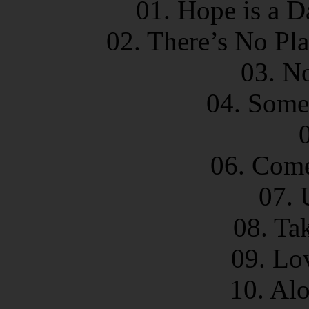
01. Hope is a D
02. There’s No Pl
03. N
04. Some
06. Come
07. 
08. Tak
09. Lo
10. Al