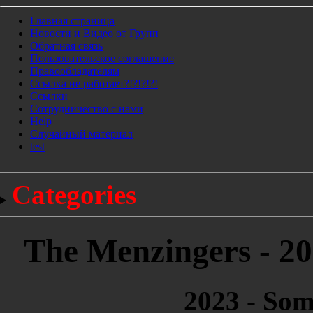
Главная страница
Новости и Видео от Групп
Обратная связь
Пользовательское соглашение
Правообладателям
Ссылка не работает?!?!?!?!
Ссылки
Сотрудничество с нами
Help
Cлучайный материал
test
Categories
The Menzingers - 20
2023 - Som