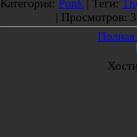
Категория
:
Punk
|
Теги
:
Th
|
Просмотров
: 
Полная 
Хост