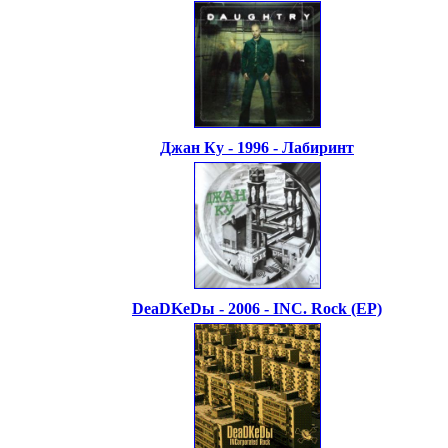
Джан Ку - 1996 - Лабиринт
DeaDKeDы - 2006 - INC. Rock (EP)