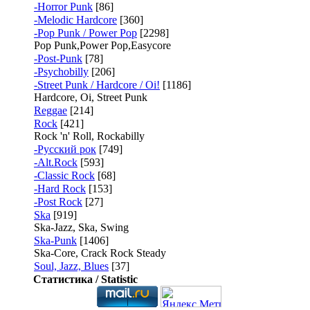
-Horror Punk
[86]
-Melodic Hardcore
[360]
-Pop Punk / Power Pop
[2298]
Pop Punk,Power Pop,Easycore
-Post-Punk
[78]
-Psychobilly
[206]
-Street Punk / Hardcore / Oi!
[1186]
Hardcore, Oi, Street Punk
Reggae
[214]
Rock
[421]
Rock 'n' Roll, Rockabilly
-Русский рок
[749]
-Alt.Rock
[593]
-Classic Rock
[68]
-Hard Rock
[153]
-Post Rock
[27]
Ska
[919]
Ska-Jazz, Ska, Swing
Ska-Punk
[1406]
Ska-Core, Crack Rock Steady
Soul, Jazz, Blues
[37]
Статистика / Statistic