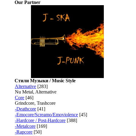
Our Partner
Стили Музыки / Music Style
Alternative
[283]
Nu Metal, Alternative
Core
[46]
Grindcore, Trashcore
-Deathcore
[41]
-Emocore/Screamo/Emoviolence
[45]
-Hardcore / Post-Hardcore
[388]
-Metalcore
[169]
-Rapcore
[50]