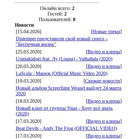
Онлайн всего:
2
Гостей:
2
Пользователей:
0
Новости
[15.04.2026]
[
Новые треки
]
Distemper представили свой новый сингл –
"Беспечная жизнь"
[25.03.2020]
[
Видео и клипы
]
Uratsakidogi feat. Лу (Louna) - Valhallala (2020)
[20.03.2020]
[
Видео и клипы
]
LaScala - Манеж (Official Music Video 2020)
[19.03.2020]
[
Свежие новости
]
Новый альбом Screeching Weasel выйдет 24 марта
2020
[18.03.2020]
[
Видео и клипы
]
Новый клип от группы Ульи - Хочу всё знать
(2020)
[17.03.2020]
[
Видео и клипы
]
Beat Devils - Andy The Frog (OFFICIAL VIDEO)
[17.03.2020]
[
Видео и клипы
]