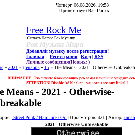
Четверг, 06.08.2026, 19:58
Приветствую Вас
Гость
Free Rock Me
Скачать Новую Рок Музыку
Рок Музыка Мира
Добавляй музыку после регистрации!
Главная
|
|
Регистрация
|
Вход
|
RSS
|
Личные сообщения(Новых: )
ая
»
2021
»
Декабрь
»
15
» The Means - 2021 - Otherwise-Unbreakab
ВНИМАНИЕ! Отключите блокировщик рекламы или вы не увидите ссы
ATTENTION! Disable Ad blocker - you саn't see any links!!!
e Means - 2021 - Otherwise-
breakable
ория
:
-Street Punk / Hardcore / Oi!
|
Просмотров
: 421 |
Автор
:
annab
2021 - Otherwise-Unbreakable