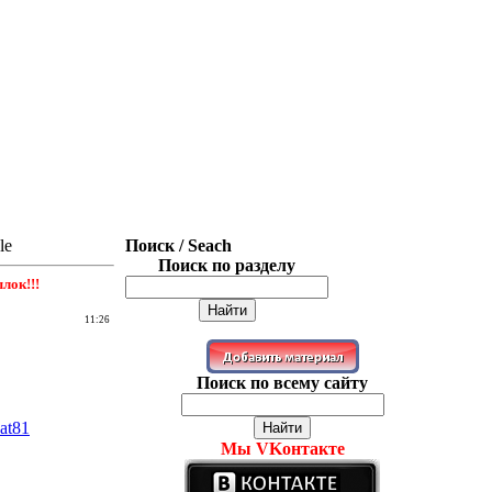
le
Поиск / Seach
Поиск по разделу
лок!!!
11:26
Поиск по всему сайту
at81
Мы VKонтакте