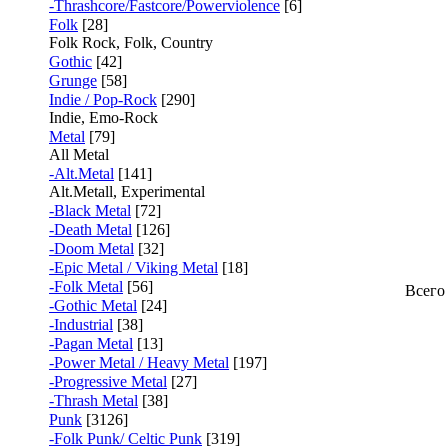
-Thrashcore/Fastcore/Powerviolence
[6]
Folk
[28]
Folk Rock, Folk, Country
Gothic
[42]
Grunge
[58]
Indie / Pop-Rock
[290]
Indie, Emo-Rock
Metal
[79]
All Metal
-Alt.Metal
[141]
Alt.Metall, Experimental
-Black Metal
[72]
-Death Metal
[126]
-Doom Metal
[32]
-Epic Metal / Viking Metal
[18]
-Folk Metal
[56]
Всего
-Gothic Metal
[24]
-Industrial
[38]
-Pagan Metal
[13]
-Power Metal / Heavy Metal
[197]
-Progressive Metal
[27]
-Thrash Metal
[38]
Punk
[3126]
-Folk Punk/ Celtic Punk
[319]