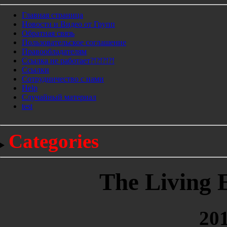
Главная страница
Новости и Видео от Групп
Обратная связь
Пользовательское соглашение
Правообладателям
Ссылка не работает?!?!?!?!
Ссылки
Сотрудничество с нами
Help
Cлучайный материал
test
Categories
The Living E
201