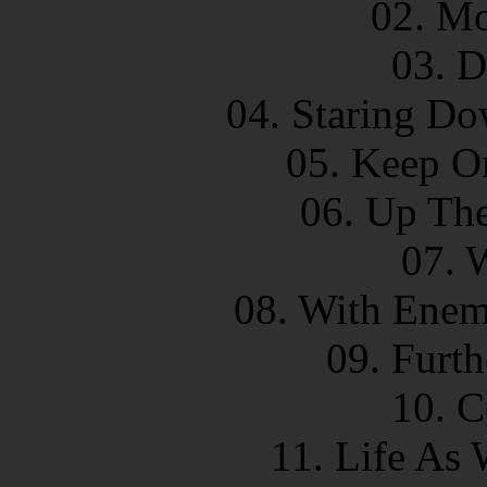
02. Mo
03. D
04. Staring Do
05. Keep O
06. Up The
07. 
08. With Enem
09. Furt
10. C
11. Life As