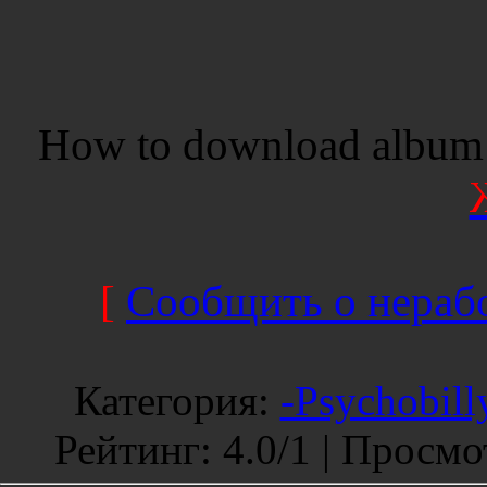
How to download album 
[
Сообщить о нерабо
Категория
:
-Psychobill
Рейтинг
:
4.0
/
1 |
Просмо