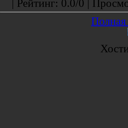
|
Рейтинг
:
0.0
/
0 |
Просмо
Полная 
Хост