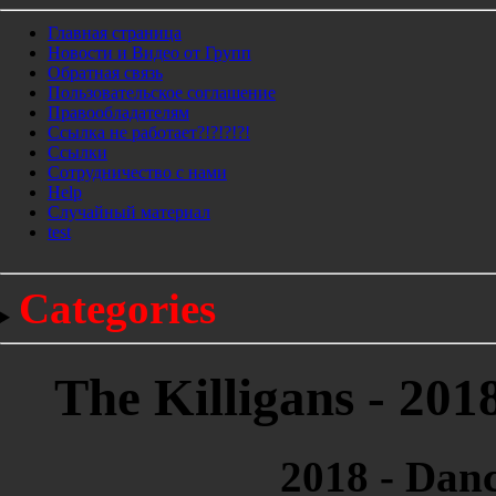
Главная страница
Новости и Видео от Групп
Обратная связь
Пользовательское соглашение
Правообладателям
Ссылка не работает?!?!?!?!
Ссылки
Сотрудничество с нами
Help
Cлучайный материал
test
Categories
The Killigans - 201
2018 - Dan