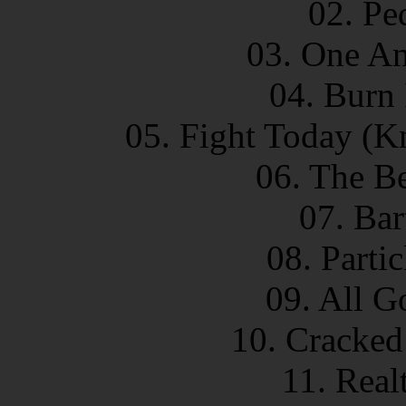
02. Pe
03. One An
04. Burn
05. Fight Today (
06. The B
07. Bar
08. Parti
09. All G
10. Cracked
11. Real