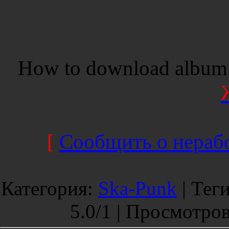
How to download album 
[
Сообщить о нерабо
Категория
:
Ska-Punk
|
Тег
5.0
/
1 |
Просмотро