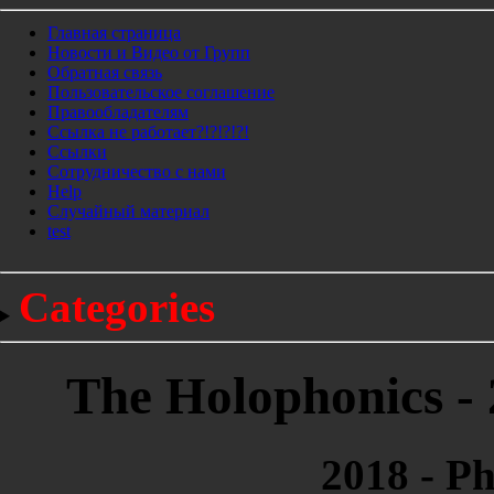
Главная страница
Новости и Видео от Групп
Обратная связь
Пользовательское соглашение
Правообладателям
Ссылка не работает?!?!?!?!
Ссылки
Сотрудничество с нами
Help
Cлучайный материал
test
Categories
The Holophonics - 
2018 - P