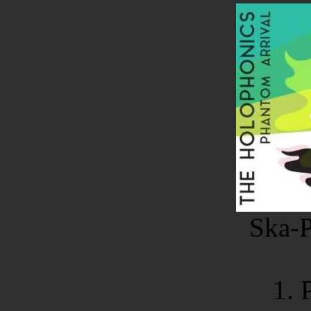
Ska-
1. 