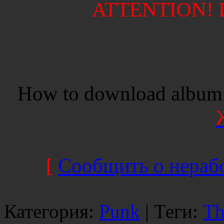
ATTENTION! Di
How to download album 
[
Сообщить о нерабо
Категория
:
Punk
|
Теги
:
Th