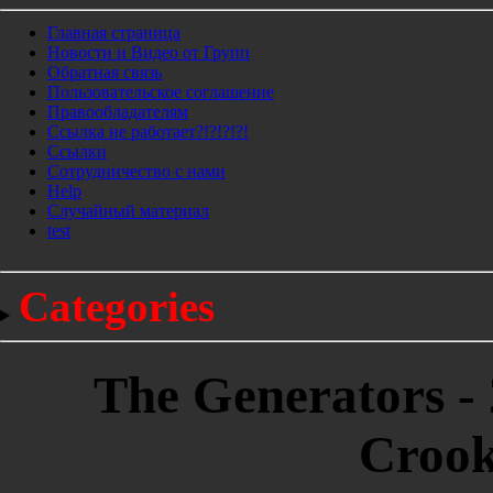
Главная страница
Новости и Видео от Групп
Обратная связь
Пользовательское соглашение
Правообладателям
Ссылка не работает?!?!?!?!
Ссылки
Сотрудничество с нами
Help
Cлучайный материал
test
Categories
The Generators - 
Crook