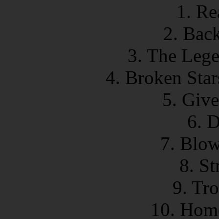
1. Re
2. Bac
3. The Leg
4. Broken Sta
5. Giv
6. D
7. Blow
8. St
9. Tr
10. Hom