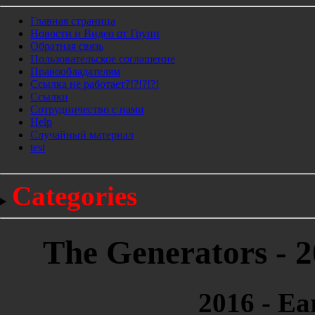
Главная страница
Новости и Видео от Групп
Обратная связь
Пользовательское соглашение
Правообладателям
Ссылка не работает?!?!?!?!
Ссылки
Сотрудничество с нами
Help
Cлучайный материал
test
Categories
The Generators - 2
2016 - Ea