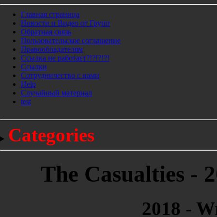
Главная страница
Новости и Видео от Групп
Обратная связь
Пользовательское соглашение
Правообладателям
Ссылка не работает?!?!?!?!
Ссылки
Сотрудничество с нами
Help
Cлучайный материал
test
Categories
The Casualties - 
2018 - Wr