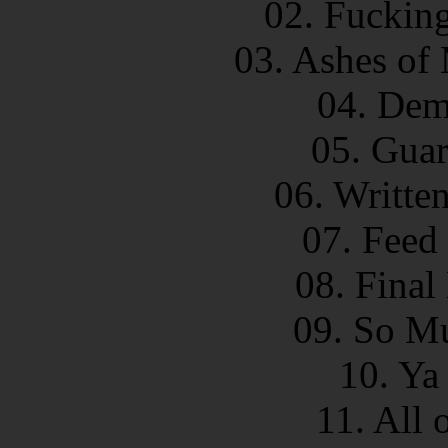
02. Fuckin
03. Ashes of
04. Dem
05. Guar
06. Writte
07. Feed 
08. Final
09. So Mu
10. Ya
11. All 