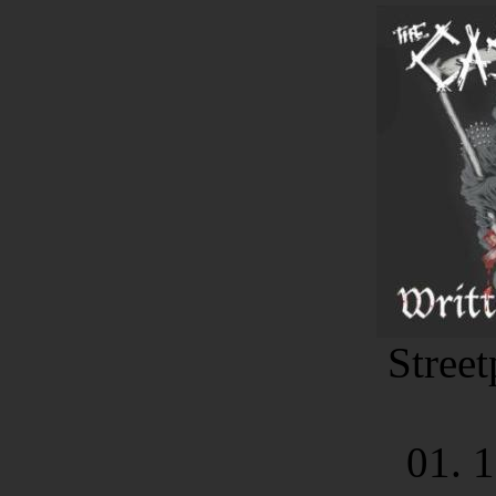
Stree
01. 