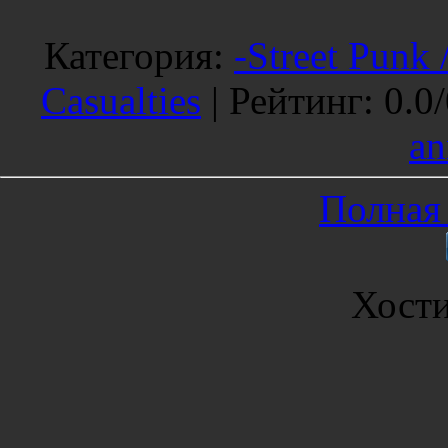
Категория
:
-Street Punk 
Casualties
|
Рейтинг
:
0.0
/
an
Полная 
Хост