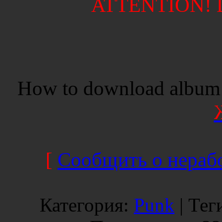
ATTENTION! Di
How to download album 
[
Сообщить о нерабо
Категория
:
Punk
|
Тег