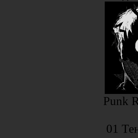
Punk R
01 Те