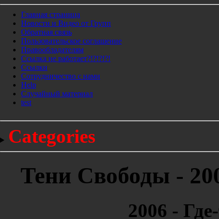
Главная страница
Новости и Видео от Групп
Обратная связь
Пользовательское соглашение
Правообладателям
Ссылка не работает?!?!?!?!
Ссылки
Сотрудничество с нами
Help
Cлучайный материал
test
Categories
Тени Свободы - 200
2006 - Где