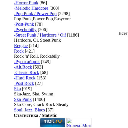
-Horror Punk
[86]
-Melodic Hardcore
[360]
-Pop Punk / Power Pop
[2298]
Pop Punk,Power Pop,Easycore
-Post-Punk
[78]
-Psychobilly
[206]
Всег
-Street Punk / Hardcore / Oi!
[1186]
Hardcore, Oi, Street Punk
Reggae
[214]
Rock
[421]
Rock 'n' Roll, Rockabilly
-Русский рок
[749]
-Alt.Rock
[593]
-Classic Rock
[68]
-Hard Rock
[153]
-Post Rock
[27]
Ska
[919]
Ska-Jazz, Ska, Swing
Ska-Punk
[1406]
Ska-Core, Crack Rock Steady
Soul, Jazz, Blues
[37]
Статистика / Statistic