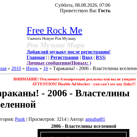
Суббота, 08.08.2026, 07:06
Приветствую Вас
Гость
Free Rock Me
Скачать Новую Рок Музыку
Рок Музыка Мира
Добавляй музыку после регистрации!
Главная
|
|
Регистрация
|
Вход
|
RSS
|
Личные сообщения(Новых: )
ная
»
2010
»
Июнь
»
16
» Тараканы! - 2006 - Властелины вселен
ВНИМАНИЕ! Отключите блокировщик рекламы или вы не увидите 
ATTENTION! Disable Ad blocker - you саn't see any links!!!
араканы! - 2006 - Властелины
селенной
егория
:
Punk
|
Просмотров
: 3214 |
Автор
:
annabat81
2006 - Властелины вселенной