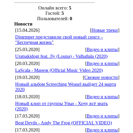
Онлайн всего:
5
Гостей:
5
Пользователей:
0
Новости
[15.04.2026]
[
Новые треки
]
Distemper представили свой новый сингл –
"Беспечная жизнь"
[25.03.2020]
[
Видео и клипы
]
Uratsakidogi feat. Лу (Louna) - Valhallala (2020)
[20.03.2020]
[
Видео и клипы
]
LaScala - Манеж (Official Music Video 2020)
[19.03.2020]
[
Свежие новости
]
Новый альбом Screeching Weasel выйдет 24 марта
2020
[18.03.2020]
[
Видео и клипы
]
Новый клип от группы Ульи - Хочу всё знать
(2020)
[17.03.2020]
[
Видео и клипы
]
Beat Devils - Andy The Frog (OFFICIAL VIDEO)
[17.03.2020]
[
Видео и клипы
]