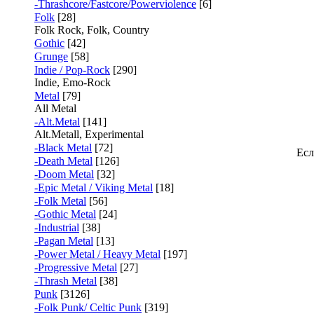
-Thrashcore/Fastcore/Powerviolence
[6]
Folk
[28]
Folk Rock, Folk, Country
Gothic
[42]
Grunge
[58]
Indie / Pop-Rock
[290]
Indie, Emo-Rock
Metal
[79]
All Metal
-Alt.Metal
[141]
Alt.Metall, Experimental
-Black Metal
[72]
Есл
-Death Metal
[126]
-Doom Metal
[32]
-Epic Metal / Viking Metal
[18]
-Folk Metal
[56]
-Gothic Metal
[24]
-Industrial
[38]
-Pagan Metal
[13]
-Power Metal / Heavy Metal
[197]
-Progressive Metal
[27]
-Thrash Metal
[38]
Punk
[3126]
-Folk Punk/ Celtic Punk
[319]