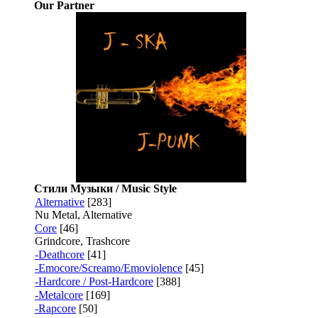
Our Partner
Стили Музыки / Music Style
Alternative
[283]
Nu Metal, Alternative
Core
[46]
Grindcore, Trashcore
-Deathcore
[41]
-Emocore/Screamo/Emoviolence
[45]
-Hardcore / Post-Hardcore
[388]
-Metalcore
[169]
-Rapcore
[50]