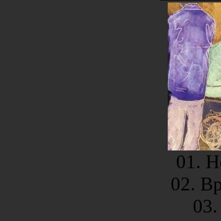
01. 
02. Вр
03.