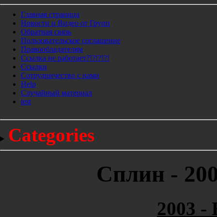
Главная страница
Новости и Видео от Групп
Обратная связь
Пользовательское соглашение
Правообладателям
Ссылка не работает?!?!?!?!
Ссылки
Сотрудничество с нами
Help
Cлучайный материал
test
Categories
Сплин - 20
2003 -