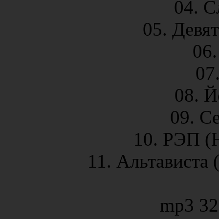
04. С
05. Девя
06.
07
08. Й
09. С
10. РЭП (
11. Альтависта 
mp3 32