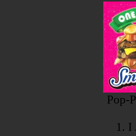
Pop-P
1. 