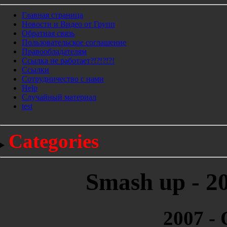
Главная страница
Новости и Видео от Групп
Обратная связь
Пользовательское соглашение
Правообладателям
Ссылка не работает?!?!?!?!
Ссылки
Сотрудничество с нами
Help
Cлучайный материал
test
Categories
Smash up - 2
2007 -