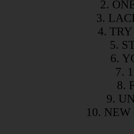
2. ON
3. LAC
4. TR
5. 
6. 
7. 1
8.
9. U
10. NEW