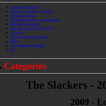
Главная страница
Новости и Видео от Групп
Обратная связь
Пользовательское соглашение
Правообладателям
Ссылка не работает?!?!?!?!
Ссылки
Сотрудничество с нами
Help
Cлучайный материал
test
Categories
The Slackers - 2
2009 - L