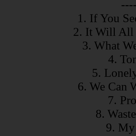
---
1. If You S
2. It Will A
3. What We
4. To
5. Lonel
6. We Can W
7. Pr
8. Wast
9. My