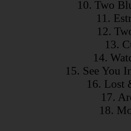
10. Two Bl
11. Est
12. Tw
13. C
14. Wat
15. See You I
16. Lost 
17. Ar
18. M