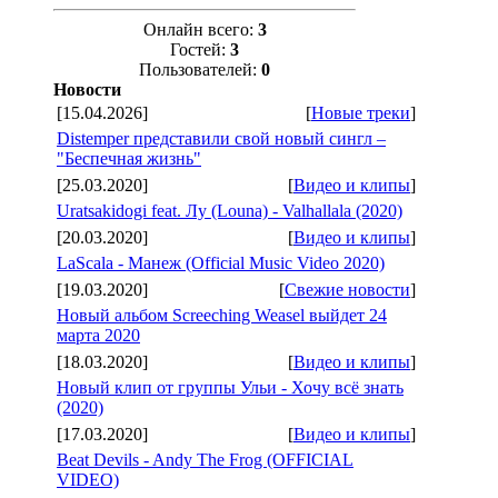
Онлайн всего:
3
Гостей:
3
Пользователей:
0
Новости
[15.04.2026]
[
Новые треки
]
Distemper представили свой новый сингл –
"Беспечная жизнь"
[25.03.2020]
[
Видео и клипы
]
Uratsakidogi feat. Лу (Louna) - Valhallala (2020)
[20.03.2020]
[
Видео и клипы
]
LaScala - Манеж (Official Music Video 2020)
[19.03.2020]
[
Свежие новости
]
Новый альбом Screeching Weasel выйдет 24
марта 2020
[18.03.2020]
[
Видео и клипы
]
Новый клип от группы Ульи - Хочу всё знать
(2020)
[17.03.2020]
[
Видео и клипы
]
Beat Devils - Andy The Frog (OFFICIAL
VIDEO)