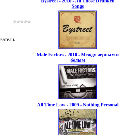
Bystreet - 2010 - All Those Drunken
Songs
ватели.
Male Factors - 2010 - Между черным и
белым
All Time Low - 2009 - Nothing Personal