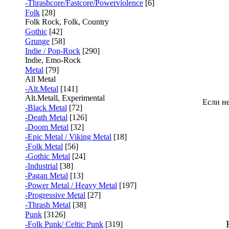
-Thrashcore/Fastcore/Powerviolence
[6]
Folk
[28]
Folk Rock, Folk, Country
Gothic
[42]
Grunge
[58]
Indie / Pop-Rock
[290]
Indie, Emo-Rock
Metal
[79]
All Metal
-Alt.Metal
[141]
Alt.Metall, Experimental
Если не
-Black Metal
[72]
-Death Metal
[126]
-Doom Metal
[32]
-Epic Metal / Viking Metal
[18]
-Folk Metal
[56]
-Gothic Metal
[24]
-Industrial
[38]
-Pagan Metal
[13]
-Power Metal / Heavy Metal
[197]
-Progressive Metal
[27]
-Thrash Metal
[38]
Punk
[3126]
-Folk Punk/ Celtic Punk
[319]