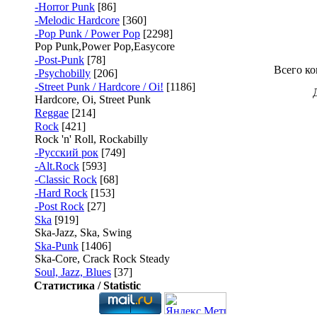
-Horror Punk
[86]
-Melodic Hardcore
[360]
-Pop Punk / Power Pop
[2298]
Pop Punk,Power Pop,Easycore
-Post-Punk
[78]
Всего к
-Psychobilly
[206]
-Street Punk / Hardcore / Oi!
[1186]
Hardcore, Oi, Street Punk
Reggae
[214]
Rock
[421]
Rock 'n' Roll, Rockabilly
-Русский рок
[749]
-Alt.Rock
[593]
-Classic Rock
[68]
-Hard Rock
[153]
-Post Rock
[27]
Ska
[919]
Ska-Jazz, Ska, Swing
Ska-Punk
[1406]
Ska-Core, Crack Rock Steady
Soul, Jazz, Blues
[37]
Статистика / Statistic