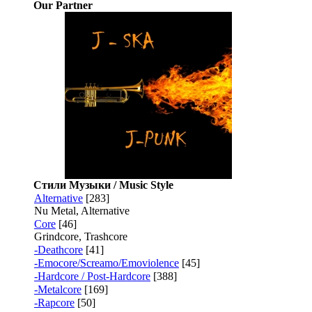
Our Partner
Стили Музыки / Music Style
Alternative
[283]
Nu Metal, Alternative
Core
[46]
Grindcore, Trashcore
-Deathcore
[41]
-Emocore/Screamo/Emoviolence
[45]
-Hardcore / Post-Hardcore
[388]
-Metalcore
[169]
-Rapcore
[50]