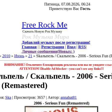
Пятница, 07.08.2026, 06:24
Приветствую Вас
Гость
Free Rock Me
Скачать Новую Рок Музыку
Рок Музыка Мира
Добавляй музыку после регистрации!
Главная
|
|
Регистрация
|
Вход
|
RSS
|
Личные сообщения(Новых: )
»
2010
»
Июнь
»
21
» Skaльпель / Скальпель - 2006 - Serious Fun (
ВНИМАНИЕ! Отключите блокировщик рекламы или вы не увидите ссыл
ATTENTION! Disable Ad blocker - you саn't see any links!!!
льпель / Скальпель - 2006 - Ser
 (Remastered)
ия
:
Ska
|
Просмотров
: 3657 |
Автор
:
annabat81
2006 - Serious Fun (Remastered)