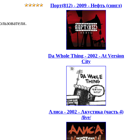
Порт(812) - 2009 - Нефть (сингл)
ользователи.
Da Whole Thing - 2002 - At Version
City
Алиса - 2002 - Акустика (часть 4)
/live/