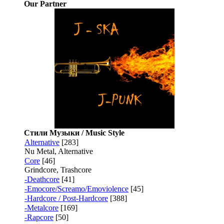
Our Partner
Стили Музыки / Music Style
Alternative
[283]
Nu Metal, Alternative
Core
[46]
Grindcore, Trashcore
-Deathcore
[41]
-Emocore/Screamo/Emoviolence
[45]
-Hardcore / Post-Hardcore
[388]
-Metalcore
[169]
-Rapcore
[50]