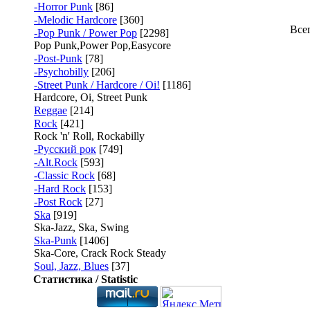
-Horror Punk
[86]
-Melodic Hardcore
[360]
Все
-Pop Punk / Power Pop
[2298]
Pop Punk,Power Pop,Easycore
-Post-Punk
[78]
-Psychobilly
[206]
-Street Punk / Hardcore / Oi!
[1186]
Hardcore, Oi, Street Punk
Reggae
[214]
Rock
[421]
Rock 'n' Roll, Rockabilly
-Русский рок
[749]
-Alt.Rock
[593]
-Classic Rock
[68]
-Hard Rock
[153]
-Post Rock
[27]
Ska
[919]
Ska-Jazz, Ska, Swing
Ska-Punk
[1406]
Ska-Core, Crack Rock Steady
Soul, Jazz, Blues
[37]
Статистика / Statistic