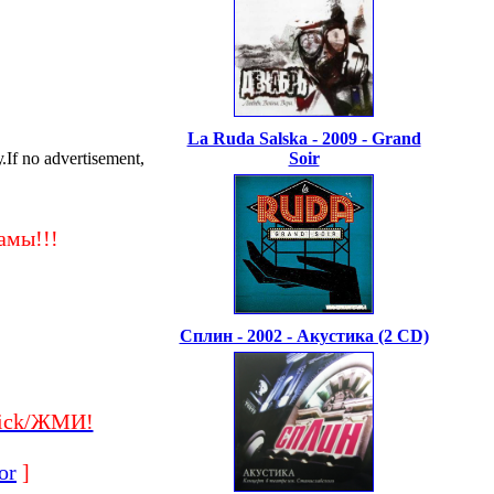
La Ruda Salska - 2009 - Grand
f no advertisement,
Soir
амы!!!
Сплин - 2002 - Акустика (2 CD)
ick/ЖМИ!
or
]