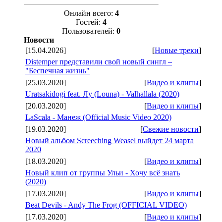
Онлайн всего:
4
Гостей:
4
Пользователей:
0
Новости
[15.04.2026]
[
Новые треки
]
Distemper представили свой новый сингл –
"Беспечная жизнь"
[25.03.2020]
[
Видео и клипы
]
Uratsakidogi feat. Лу (Louna) - Valhallala (2020)
[20.03.2020]
[
Видео и клипы
]
LaScala - Манеж (Official Music Video 2020)
[19.03.2020]
[
Свежие новости
]
Новый альбом Screeching Weasel выйдет 24 марта
2020
[18.03.2020]
[
Видео и клипы
]
Новый клип от группы Ульи - Хочу всё знать
(2020)
[17.03.2020]
[
Видео и клипы
]
Beat Devils - Andy The Frog (OFFICIAL VIDEO)
[17.03.2020]
[
Видео и клипы
]