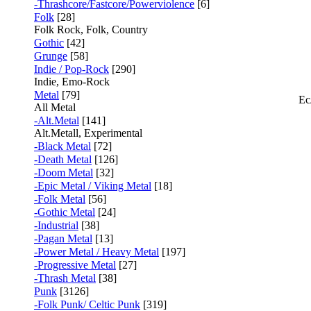
-Thrashcore/Fastcore/Powerviolence
[6]
Folk
[28]
Folk Rock, Folk, Country
Gothic
[42]
Grunge
[58]
Indie / Pop-Rock
[290]
Indie, Emo-Rock
Metal
[79]
Ес
All Metal
-Alt.Metal
[141]
Alt.Metall, Experimental
-Black Metal
[72]
-Death Metal
[126]
-Doom Metal
[32]
-Epic Metal / Viking Metal
[18]
-Folk Metal
[56]
-Gothic Metal
[24]
-Industrial
[38]
-Pagan Metal
[13]
-Power Metal / Heavy Metal
[197]
-Progressive Metal
[27]
-Thrash Metal
[38]
Punk
[3126]
-Folk Punk/ Celtic Punk
[319]