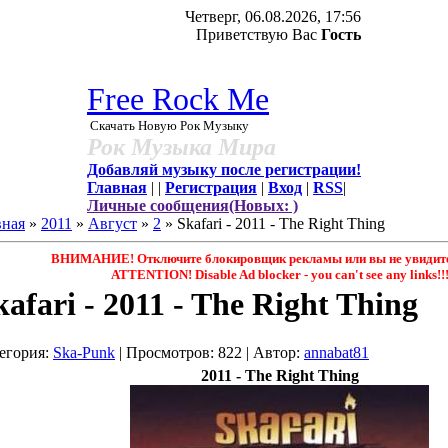
Четверг, 06.08.2026, 17:56
Приветствую Вас
Гость
Free Rock Me
Скачать Новую Рок Музыку
Рок Музыка Мира
Добавляй музыку после регистрации!
Главная
|
|
Регистрация
|
Вход
|
RSS
|
Личные сообщения(Новых: )
вная
»
2011
»
Август
»
2
» Skafari - 2011 - The Right Thing
ВНИМАНИЕ! Отключите блокировщик рекламы или вы не увидите 
ATTENTION! Disable Ad blocker - you саn't see any links!!
kafari - 2011 - The Right Thing
егория
:
Ska-Punk
|
Просмотров
: 822 |
Автор
:
annabat81
2011 - The Right Thing