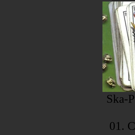
Ska-P
01. C