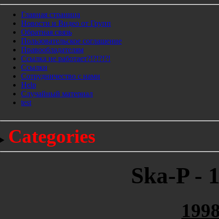
Главная страница
Новости и Видео от Групп
Обратная связь
Пользовательское соглашение
Правообладателям
Ссылка не работает?!?!?!?!
Ссылки
Сотрудничество с нами
Help
Cлучайный материал
test
Categories
Ska-P - 
1998