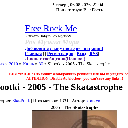
Четверг, 06.08.2026, 22:04
Приветствую Вас
Гость
Free Rock Me
Скачать Новую Рок Музыку
Рок Музыка Мира
Добавляй музыку после регистрации!
Главная
|
|
Регистрация
|
Вход
|
RSS
|
Личные сообщения(Новых: )
ая
»
2010
»
Июнь
»
30
» Shootki - 2005 - The Skatastrophe
ВНИМАНИЕ! Отключите блокировщик рекламы или вы не увидите сс
ATTENTION! Disable Ad blocker - you саn't see any links!!!
ootki - 2005 - The Skatastrophe
гория
:
Ska-Punk
|
Просмотров
: 1331 |
Автор
:
korotyn
2005 - The Skatastrophe