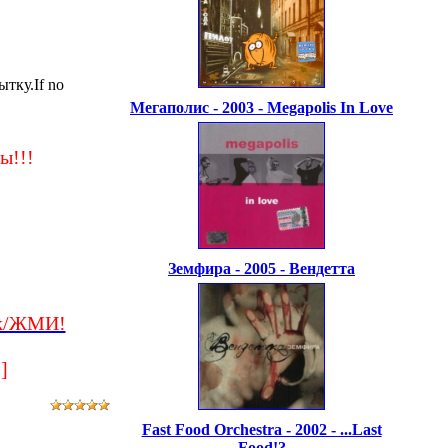
тку.If no
Мегаполис - 2003 - Megapolis In Love
ы!!!
Земфира - 2005 - Вендетта
ck/ЖМИ!
]
Fast Food Orchestra - 2002 - ...Last
Food!?