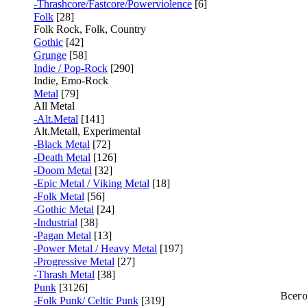
-Thrashcore/Fastcore/Powerviolence
[6]
Folk
[28]
Folk Rock, Folk, Country
Gothic
[42]
Grunge
[58]
Indie / Pop-Rock
[290]
Indie, Emo-Rock
Metal
[79]
All Metal
-Alt.Metal
[141]
Alt.Metall, Experimental
-Black Metal
[72]
-Death Metal
[126]
-Doom Metal
[32]
-Epic Metal / Viking Metal
[18]
-Folk Metal
[56]
-Gothic Metal
[24]
-Industrial
[38]
-Pagan Metal
[13]
-Power Metal / Heavy Metal
[197]
-Progressive Metal
[27]
-Thrash Metal
[38]
Punk
[3126]
Всег
-Folk Punk/ Celtic Punk
[319]