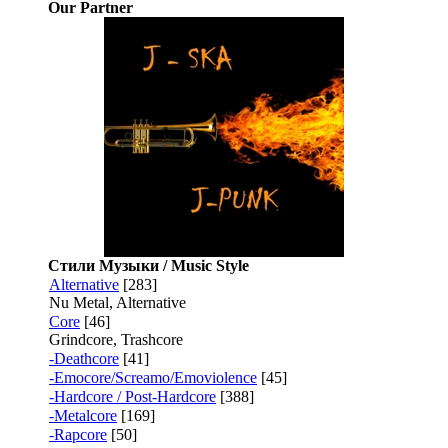
Our Partner
Стили Музыки / Music Style
Alternative
[283]
Nu Metal, Alternative
Core
[46]
Grindcore, Trashcore
-Deathcore
[41]
-Emocore/Screamo/Emoviolence
[45]
-Hardcore / Post-Hardcore
[388]
-Metalcore
[169]
-Rapcore
[50]