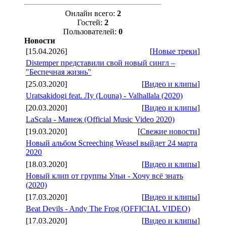
Онлайн всего:
2
Гостей:
2
Пользователей:
0
Новости
[15.04.2026]
[
Новые треки
]
Distemper представили свой новый сингл –
"Беспечная жизнь"
[25.03.2020]
[
Видео и клипы
]
Uratsakidogi feat. Лу (Louna) - Valhallala (2020)
[20.03.2020]
[
Видео и клипы
]
LaScala - Манеж (Official Music Video 2020)
[19.03.2020]
[
Свежие новости
]
Новый альбом Screeching Weasel выйдет 24 марта
2020
[18.03.2020]
[
Видео и клипы
]
Новый клип от группы Ульи - Хочу всё знать
(2020)
[17.03.2020]
[
Видео и клипы
]
Beat Devils - Andy The Frog (OFFICIAL VIDEO)
[17.03.2020]
[
Видео и клипы
]