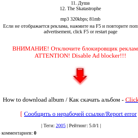
11. Душа
12. The Skatastrophe
mp3 320kbps; 81mb
Если не отображается реклама, нажмите на F5 и повторите попы
advertisement, click F5 or restart page
ВНИМАНИЕ! Отключите блокировщик реклам
ATTENTION! Disable Ad blocker!!!
How to download album / Как скачать альбом -
Cli
[
Сообщить о нерабочей ссылке/Report error
|
Теги
:
2005
|
Рейтинг
:
5.0
/
1 |
о комментариев
:
0