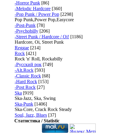
-Horror Punk
[86]
-Melodic Hardcore
[360]
-Pop Punk / Power Pop
[2298]
Pop Punk,Power Pop,Easycore
-Post-Punk
[78]
-Psychobilly
[206]
-Street Punk / Hardcore / Oi!
[1186]
Hardcore, Oi, Street Punk
Reggae
[214]
Rock
[421]
Rock 'n' Roll, Rockabilly
-Русский рок
[749]
-Alt.Rock
[593]
-Classic Rock
[68]
-Hard Rock
[153]
-Post Rock
[27]
Ska
[919]
Ska-Jazz, Ska, Swing
Ska-Punk
[1406]
Ska-Core, Crack Rock Steady
Soul, Jazz, Blues
[37]
Статистика / Statistic