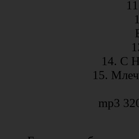
11
1
14. С 
15. Млеч
mp3 32