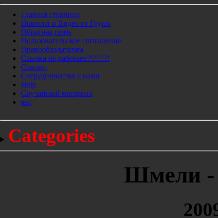
Главная страница
Новости и Видео от Групп
Обратная связь
Пользовательское соглашение
Правообладателям
Ссылка не работает?!?!?!?!
Ссылки
Сотрудничество с нами
Help
Cлучайный материал
test
Categories
Шмели - 
200