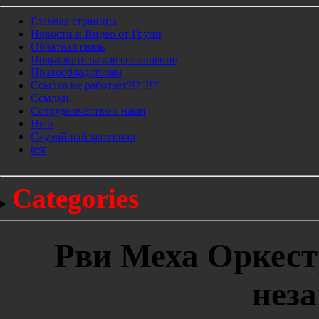
Главная страница
Новости и Видео от Групп
Обратная связь
Пользовательское соглашение
Правообладателям
Ссылка не работает?!?!?!?!
Ссылки
Сотрудничество с нами
Help
Cлучайный материал
test
Categories
Рви Меха Оркестр
нез