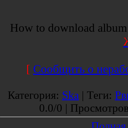
How to download album 
[
Сообщить о нерабо
Категория
:
Ska
|
Теги
:
Рв
0.0
/
0 |
Просмотро
Полная 