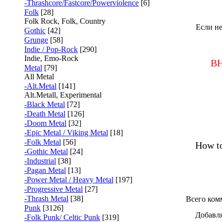
-Thrashcore/Fastcore/Powerviolence
[6]
Folk
[28]
Folk Rock, Folk, Country
Если не
Gothic
[42]
Grunge
[58]
Indie / Pop-Rock
[290]
Indie, Emo-Rock
ВН
Metal
[79]
All Metal
-Alt.Metal
[141]
Alt.Metall, Experimental
-Black Metal
[72]
-Death Metal
[126]
-Doom Metal
[32]
-Epic Metal / Viking Metal
[18]
-Folk Metal
[56]
How to
-Gothic Metal
[24]
-Industrial
[38]
-Pagan Metal
[13]
-Power Metal / Heavy Metal
[197]
-Progressive Metal
[27]
-Thrash Metal
[38]
Всего ком
Punk
[3126]
Добавля
-Folk Punk/ Celtic Punk
[319]