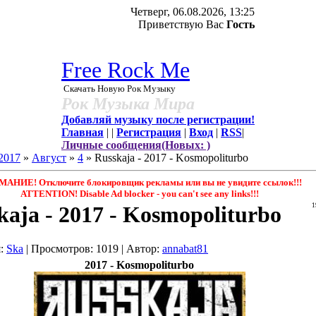
Четверг, 06.08.2026, 13:25
Приветствую Вас
Гость
Free Rock Me
Скачать Новую Рок Музыку
Рок Музыка Мира
Добавляй музыку после регистрации!
Главная
|
|
Регистрация
|
Вход
|
RSS
|
Личные сообщения(Новых: )
2017
»
Август
»
4
» Russkaja - 2017 - Kosmopoliturbo
АНИЕ! Отключите блокировщик рекламы или вы не увидите ссылок!!!
ATTENTION! Disable Ad blocker - you саn't see any links!!!
kaja - 2017 - Kosmopoliturbo
1
я
:
Ska
|
Просмотров
: 1019 |
Автор
:
annabat81
2017 - Kosmopoliturbo