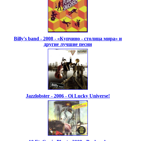
Billy's band - 2008 - «Купчино - столица мира» и
другие лучшие песни
Jazzlobster - 2006 - Oi Lucky Universe!