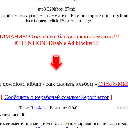
mp3 320kbps; 87mb
 отображается реклама, нажмите на F5 и повторите попытку.If n
advertisement, click F5 or restart page
ИМАНИЕ! Отключите блокировщик рекламы!!!
ATTENTION! Disable Ad blocker!!!
 download album / Как скачать альбом -
Click/ЖМИ
[
Сообщить о нерабочей ссылке/Report error
]
|
Теги
:
Russkaja
|
Рейтинг
:
0.0
/
0 |
ментариев
:
0
ть комментарии могут только зарегистрированные пользователи