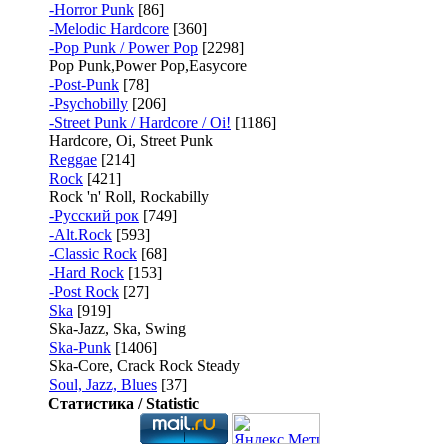
-Horror Punk
[86]
-Melodic Hardcore
[360]
-Pop Punk / Power Pop
[2298]
Pop Punk,Power Pop,Easycore
-Post-Punk
[78]
-Psychobilly
[206]
-Street Punk / Hardcore / Oi!
[1186]
Hardcore, Oi, Street Punk
Reggae
[214]
Rock
[421]
Rock 'n' Roll, Rockabilly
-Русский рок
[749]
-Alt.Rock
[593]
-Classic Rock
[68]
-Hard Rock
[153]
-Post Rock
[27]
Ska
[919]
Ska-Jazz, Ska, Swing
Ska-Punk
[1406]
Ska-Core, Crack Rock Steady
Soul, Jazz, Blues
[37]
Статистика / Statistic