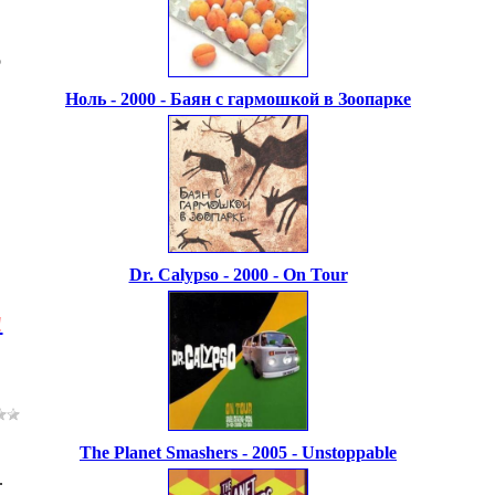
o
Ноль - 2000 - Баян с гармошкой в Зоопарке
Dr. Calypso - 2000 - On Tour
!
The Planet Smashers - 2005 - Unstoppable
.