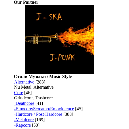
Our Partner
Стили Музыки / Music Style
Alternative
[283]
Nu Metal, Alternative
Core
[46]
Grindcore, Trashcore
-Deathcore
[41]
-Emocore/Screamo/Emoviolence
[45]
-Hardcore / Post-Hardcore
[388]
-Metalcore
[169]
-Rapcore
[50]