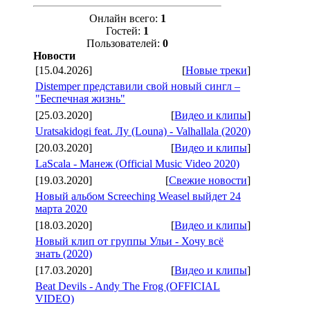
Онлайн всего:
1
Гостей:
1
Пользователей:
0
Новости
[15.04.2026]
[
Новые треки
]
Distemper представили свой новый сингл –
"Беспечная жизнь"
[25.03.2020]
[
Видео и клипы
]
Uratsakidogi feat. Лу (Louna) - Valhallala (2020)
[20.03.2020]
[
Видео и клипы
]
LaScala - Манеж (Official Music Video 2020)
[19.03.2020]
[
Свежие новости
]
Новый альбом Screeching Weasel выйдет 24
марта 2020
[18.03.2020]
[
Видео и клипы
]
Новый клип от группы Ульи - Хочу всё
знать (2020)
[17.03.2020]
[
Видео и клипы
]
Beat Devils - Andy The Frog (OFFICIAL
VIDEO)