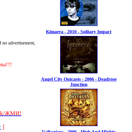
Kimaera - 2010 - Solitary Impact
no advertisement,
ы!!!
Angel City Outcasts - 2006 - Deadrose
Junction
ck/ЖМИ!
r
]
Valkyrians - 2006 - High And Mighty