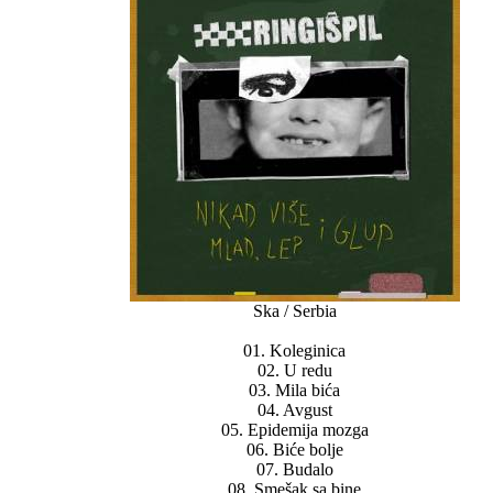
Ska / Serbia
01. Koleginica
02. U redu
03. Mila bića
04. Avgust
05. Epidemija mozga
06. Biće bolje
07. Budalo
08. Smešak sa bine