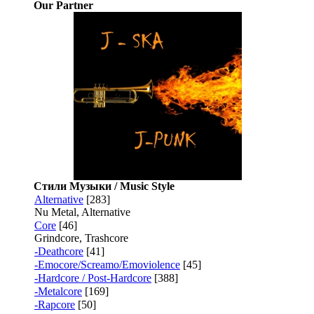
Our Partner
Стили Музыки / Music Style
Alternative
[283]
Nu Metal, Alternative
Core
[46]
Grindcore, Trashcore
-Deathcore
[41]
-Emocore/Screamo/Emoviolence
[45]
-Hardcore / Post-Hardcore
[388]
-Metalcore
[169]
-Rapcore
[50]