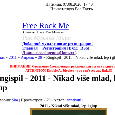
Пятница, 07.08.2026, 17:40
Приветствую Вас
Гость
Free Rock Me
Скачать Новую Рок Музыку
Рок Музыка Мира
Добавляй музыку после регистрации!
Главная
|
|
Регистрация
|
Вход
|
RSS
|
Личные сообщения(Новых: )
ная
»
2011
»
Апрель
»
28
» Ringispil - 2011 - Nikad više mlad, lep i g
ВНИМАНИЕ! Отключите блокировщик рекламы или вы не увидите с
ATTENTION! Disable Ad blocker - you саn't see any links!!!
ngispil - 2011 - Nikad više mlad, 
up
гория
:
Ska
|
Просмотров
: 879 |
Автор
:
annabat81
2011 - Nikad više mlad, lep i glup