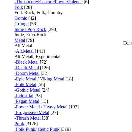
-Thrashcore/Fastcore/Powerviolence
[6]
Folk
[28]
Folk Rock, Folk, Country
Gothic
[42]
Grunge
[58]
Indie / Pop-Rock
[290]
Indie, Emo-Rock
Metal
[79]
Если
All Metal
-Alt.Metal
[141]
Alt.Metall, Experimental
-Black Metal
[72]
-Death Metal
[126]
-Doom Metal
[32]
-Epic Metal / Viking Metal
[18]
-Folk Metal
[56]
-Gothic Metal
[24]
-Industrial
[38]
-Pagan Metal
[13]
-Power Metal / Heavy Metal
[197]
-Progressive Metal
[27]
-Thrash Metal
[38]
Punk
[3126]
-Folk Punk/ Celtic Punk
[319]