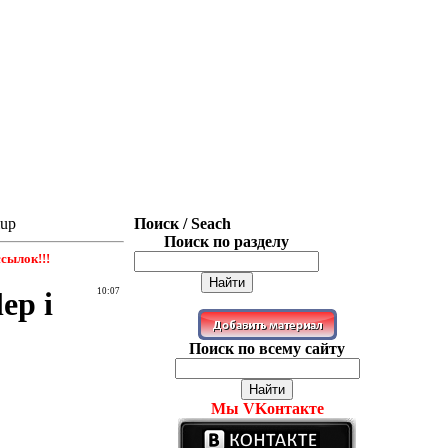
lup
Поиск / Seach
Поиск по разделу
сылок!!!
lep i
10:07
Поиск по всему сайту
Мы VKонтакте