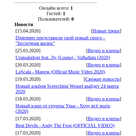
Онлайн всего:
1
Гостей:
1
Пользователей:
0
Новости
[15.04.2026]
[
Новые треки
]
Distemper представили свой новый сингл –
"Беспечная жизнь"
[25.03.2020]
[
Видео и клипы
]
Uratsakidogi feat. Лу (Louna) - Valhallala (2020)
[20.03.2020]
[
Видео и клипы
]
LaScala - Манеж (Official Music Video 2020)
[19.03.2020]
[
Свежие новости
]
Новый альбом Screeching Weasel выйдет 24 марта
2020
[18.03.2020]
[
Видео и клипы
]
Новый клип от группы Ульи - Хочу всё знать
(2020)
[17.03.2020]
[
Видео и клипы
]
Beat Devils - Andy The Frog (OFFICIAL VIDEO)
[17.03.2020]
[
Видео и клипы
]