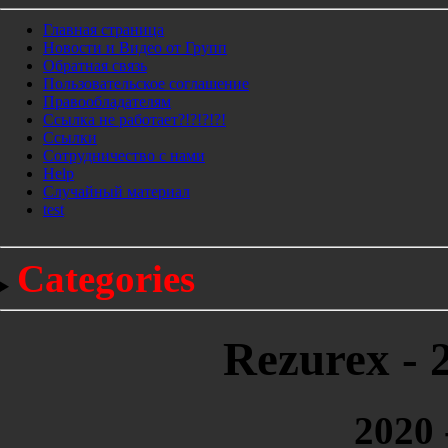
Главная страница
Новости и Видео от Групп
Обратная связь
Пользовательское соглашение
Правообладателям
Ссылка не работает?!?!?!?!
Ссылки
Сотрудничество с нами
Help
Cлучайный материал
test
Categories
Rezurex - 
2020 