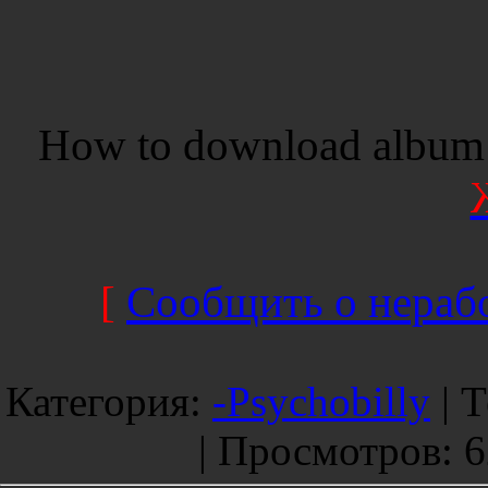
How to download album 
[
Сообщить о нерабо
Категория
:
-Psychobilly
|
Т
|
Просмотров
: 