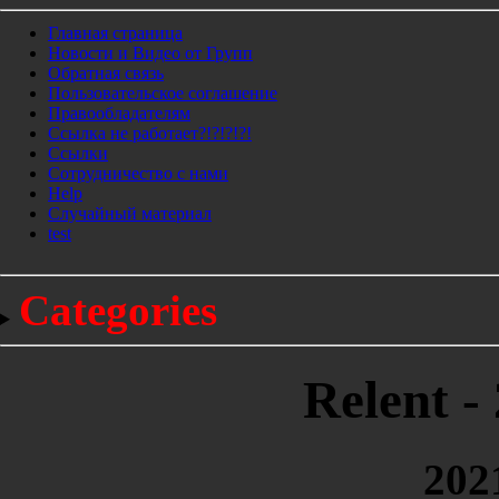
Главная страница
Новости и Видео от Групп
Обратная связь
Пользовательское соглашение
Правообладателям
Ссылка не работает?!?!?!?!
Ссылки
Сотрудничество с нами
Help
Cлучайный материал
test
Categories
Relent -
202