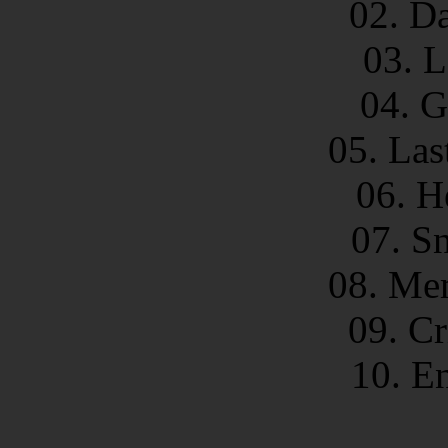
02. D
03. 
04. G
05. Las
06. H
07. S
08. Mem
09. Cr
10. E