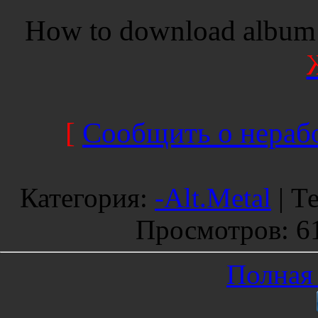
How to download album 
[
Сообщить о нерабо
Категория
:
-Alt.Metal
|
Т
Просмотров
: 6
Полная 