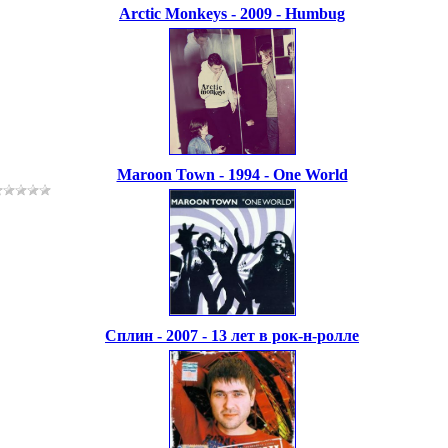
Arctic Monkeys - 2009 - Humbug
Maroon Town - 1994 - One World
Сплин - 2007 - 13 лет в рок-н-ролле