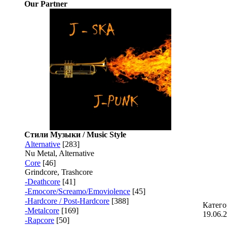
Our Partner
Стили Музыки / Music Style
Alternative
[283]
Nu Metal, Alternative
Core
[46]
Grindcore, Trashcore
-Deathcore
[41]
-Emocore/Screamo/Emoviolence
[45]
-Hardcore / Post-Hardcore
[388]
Катего
-Metalcore
[169]
19.06.
-Rapcore
[50]