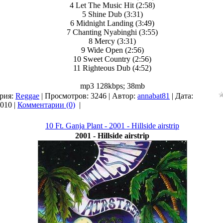
4 Let The Music Hit (2:58)
5 Shine Dub (3:31)
6 Midnight Landing (3:49)
7 Chanting Nyabinghi (3:55)
8 Mercy (3:31)
9 Wide Open (2:56)
10 Sweet Country (2:56)
11 Righteous Dub (4:52)
mp3 128kbps; 38mb
рия:
Reggae
| Просмотров: 3246 | Автор:
annabat81
| Дата:
2010
|
Комментарии (0)
|
10 Ft. Ganja Plant - 2001 - Hillside airstrip
2001 - Hillside airstrip