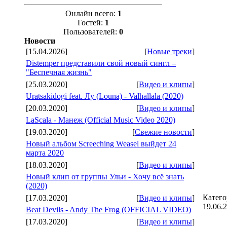
Онлайн всего:
1
Гостей:
1
Пользователей:
0
Новости
[15.04.2026]
[
Новые треки
]
Distemper представили свой новый сингл –
"Беспечная жизнь"
[25.03.2020]
[
Видео и клипы
]
Uratsakidogi feat. Лу (Louna) - Valhallala (2020)
[20.03.2020]
[
Видео и клипы
]
LaScala - Манеж (Official Music Video 2020)
[19.03.2020]
[
Свежие новости
]
Новый альбом Screeching Weasel выйдет 24
марта 2020
[18.03.2020]
[
Видео и клипы
]
Новый клип от группы Ульи - Хочу всё знать
(2020)
Катего
[17.03.2020]
[
Видео и клипы
]
19.06.
Beat Devils - Andy The Frog (OFFICIAL VIDEO)
[17.03.2020]
[
Видео и клипы
]