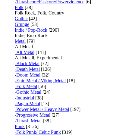
-Thrashcore/Fastcore/Powerviolence
[6]
Folk
[28]
Folk Rock, Folk, Country
Gothic
[42]
Grunge
[58]
Indie / Pop-Rock
[290]
Indie, Emo-Rock
Metal
[79]
All Metal
-Alt.Metal
[141]
Alt.Metall, Experimental
-Black Metal
[72]
-Death Metal
[126]
-Doom Metal
[32]
-Epic Metal / Viking Metal
[18]
-Folk Metal
[56]
-Gothic Metal
[24]
-Industrial
[38]
-Pagan Metal
[13]
-Power Metal / Heavy Metal
[197]
-Progressive Metal
[27]
-Thrash Metal
[38]
Punk
[3126]
-Folk Punk/ Celtic Punk
[319]