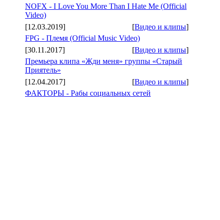
NOFX - I Love You More Than I Hate Me (Official
Video)
[12.03.2019]
[
Видео и клипы
]
FPG - Племя (Official Music Video)
[30.11.2017]
[
Видео и клипы
]
Премьера клипа «Жди меня» группы «Старый
Приятель»
[12.04.2017]
[
Видео и клипы
]
ФАКТОРЫ - Рабы социальных сетей