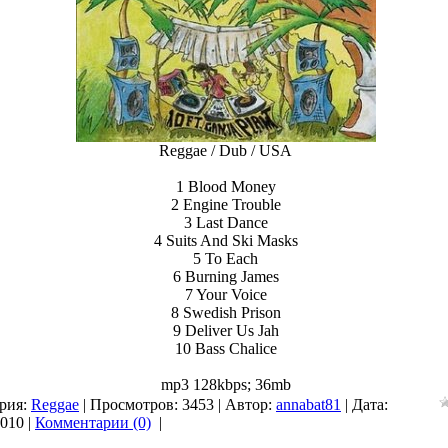
Reggae / Dub / USA
1 Blood Money
2 Engine Trouble
3 Last Dance
4 Suits And Ski Masks
5 To Each
6 Burning James
7 Your Voice
8 Swedish Prison
9 Deliver Us Jah
10 Bass Chalice
mp3 128kbps; 36mb
рия:
Reggae
| Просмотров: 3453 | Автор:
annabat81
| Дата:
2010
|
Комментарии (0)
|