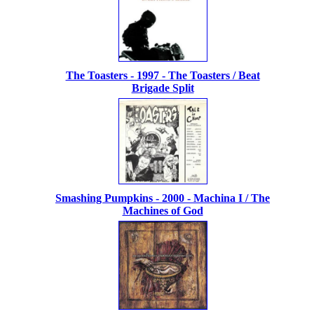
The Toasters - 1997 - The Toasters / Beat
Brigade Split
Smashing Pumpkins - 2000 - Machina I / The
Machines of God