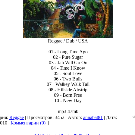
Reggae / Dub / USA
01 - Long Time Ago
02 - Pure Sugar
03 - Jah Will Go On
04 - Time I Know
05 - Soul Love
06 - Two Bulls
07 - Walkey Walk Tall
08 - Hillside Airstrip
09 - Born Free
10 - New Day
mp3 47mb
рия:
Reggae
| Просмотров: 3452 | Автор:
annabat81
| Дата:
2010
|
Комментарии (0)
|