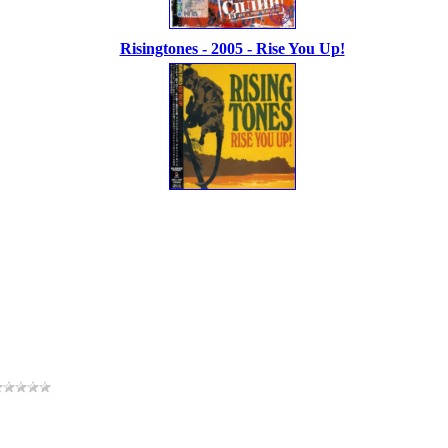
Risingtones - 2005 - Rise You Up!