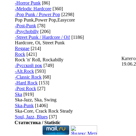
-Horror Punk
[86]
-Melodic Hardcore
[360]
-Pop Punk / Power Pop
[2298]
Pop Punk,Power Pop,Easycore
-Post-Punk
[78]
-Psychobilly
[206]
-Street Punk / Hardcore / Oi!
[1186]
Hardcore, Oi, Street Punk
Reggae
[214]
Rock
[421]
Катего
Rock 'n' Roll, Rockabilly
19.06.
-Русский рок
[749]
-Alt.Rock
[593]
-Classic Rock
[68]
-Hard Rock
[153]
-Post Rock
[27]
Ska
[919]
Ska-Jazz, Ska, Swing
Ska-Punk
[1406]
Ska-Core, Crack Rock Steady
Soul, Jazz, Blues
[37]
Статистика / Statistic