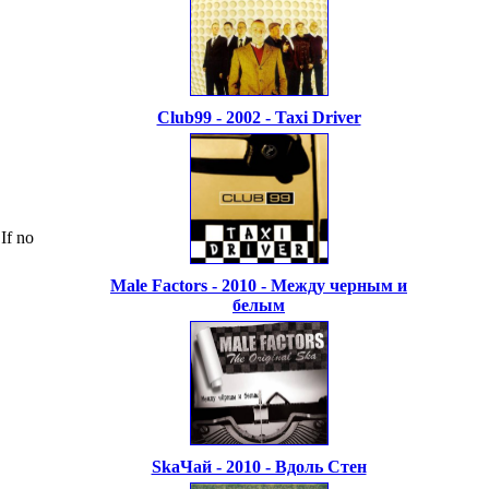
Club99 - 2002 - Taxi Driver
If no
Male Factors - 2010 - Между черным и
белым
!
SkaЧай - 2010 - Вдоль Стен