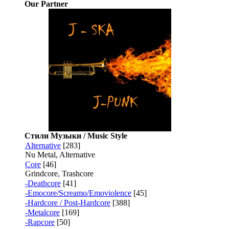
Our Partner
Стили Музыки / Music Style
Alternative
[283]
Nu Metal, Alternative
Core
[46]
Grindcore, Trashcore
-Deathcore
[41]
-Emocore/Screamo/Emoviolence
[45]
-Hardcore / Post-Hardcore
[388]
-Metalcore
[169]
-Rapcore
[50]