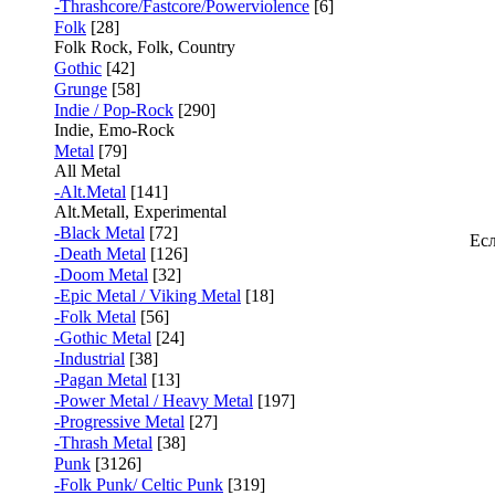
-Thrashcore/Fastcore/Powerviolence
[6]
Folk
[28]
Folk Rock, Folk, Country
Gothic
[42]
Grunge
[58]
Indie / Pop-Rock
[290]
Indie, Emo-Rock
Metal
[79]
All Metal
-Alt.Metal
[141]
Alt.Metall, Experimental
-Black Metal
[72]
Есл
-Death Metal
[126]
-Doom Metal
[32]
-Epic Metal / Viking Metal
[18]
-Folk Metal
[56]
-Gothic Metal
[24]
-Industrial
[38]
-Pagan Metal
[13]
-Power Metal / Heavy Metal
[197]
-Progressive Metal
[27]
-Thrash Metal
[38]
Punk
[3126]
-Folk Punk/ Celtic Punk
[319]