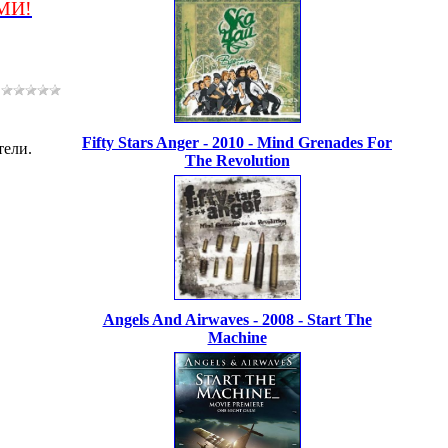
МИ!
Fifty Stars Anger - 2010 - Mind Grenades For
тели.
The Revolution
Angels And Airwaves - 2008 - Start The
Machine