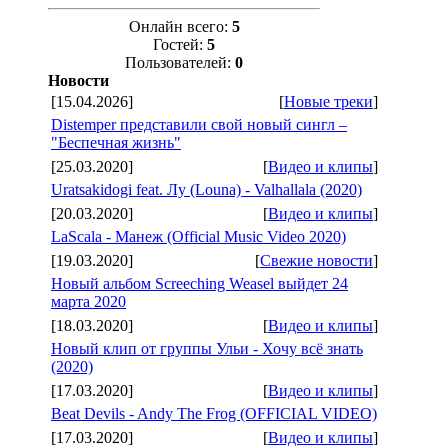
Онлайн всего:
5
Гостей:
5
Пользователей:
0
Новости
[15.04.2026]
[
Новые треки
]
Distemper представили свой новый сингл –
"Беспечная жизнь"
[25.03.2020]
[
Видео и клипы
]
Uratsakidogi feat. Лу (Louna) - Valhallala (2020)
[20.03.2020]
[
Видео и клипы
]
LaScala - Манеж (Official Music Video 2020)
[19.03.2020]
[
Свежие новости
]
Новый альбом Screeching Weasel выйдет 24
марта 2020
[18.03.2020]
[
Видео и клипы
]
Новый клип от группы Ульи - Хочу всё знать
(2020)
[17.03.2020]
[
Видео и клипы
]
Beat Devils - Andy The Frog (OFFICIAL VIDEO)
[17.03.2020]
[
Видео и клипы
]