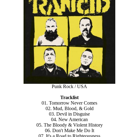
Punk Rock / USA
Tracklist
01. Tomorrow Never Comes
02. Mud, Blood, & Gold
03. Devil in Disguise
04. New American
05. The Bloody & Violent History
06. Don't Make Me Do It
07. It's a Road to Righteousness