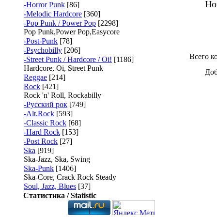
Ho
-Horror Punk
[86]
-Melodic Hardcore
[360]
-Pop Punk / Power Pop
[2298]
Pop Punk,Power Pop,Easycore
-Post-Punk
[78]
-Psychobilly
[206]
Всего к
-Street Punk / Hardcore / Oi!
[1186]
Hardcore, Oi, Street Punk
Доб
Reggae
[214]
Rock
[421]
Rock 'n' Roll, Rockabilly
-Русский рок
[749]
-Alt.Rock
[593]
-Classic Rock
[68]
-Hard Rock
[153]
-Post Rock
[27]
Ska
[919]
Ska-Jazz, Ska, Swing
Ska-Punk
[1406]
Ska-Core, Crack Rock Steady
Soul, Jazz, Blues
[37]
Статистика / Statistic