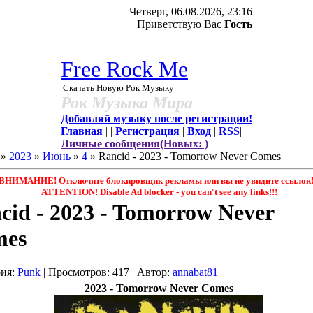
Четверг, 06.08.2026, 23:16
Приветствую Вас
Гость
Free Rock Me
Скачать Новую Рок Музыку
Рок Музыка Мира
Добавляй музыку после регистрации!
Главная
|
|
Регистрация
|
Вход
|
RSS
|
Личные сообщения(Новых: )
»
2023
»
Июнь
»
4
» Rancid - 2023 - Tomorrow Never Comes
ВНИМАНИЕ! Отключите блокировщик рекламы или вы не увидите ссылок!
ATTENTION! Disable Ad blocker - you саn't see any links!!!
cid - 2023 - Tomorrow Never
mes
рия
:
Punk
|
Просмотров
: 417 |
Автор
:
annabat81
2023 - Tomorrow Never Comes