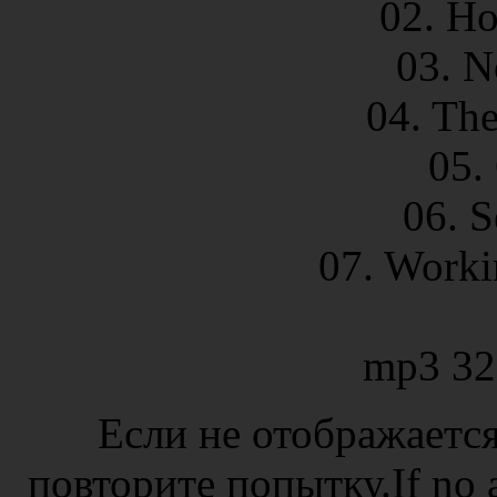
02. Ho
03. N
04. Th
05.
06. S
07. Worki
mp3 32
Если не отображается
повторите попытку.If no ad