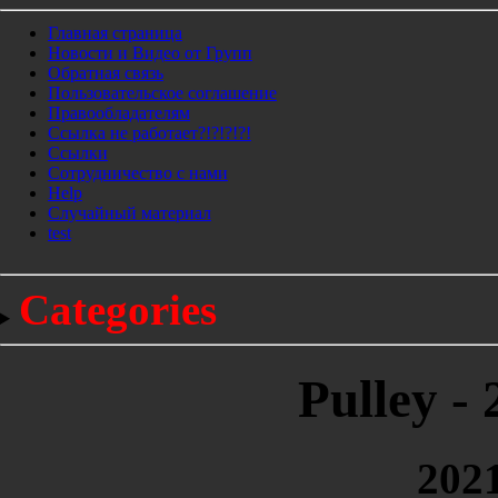
Главная страница
Новости и Видео от Групп
Обратная связь
Пользовательское соглашение
Правообладателям
Ссылка не работает?!?!?!?!
Ссылки
Сотрудничество с нами
Help
Cлучайный материал
test
Categories
Pulley -
2021