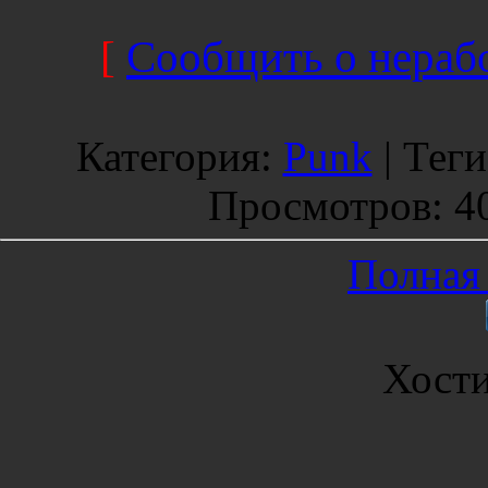
[
Сообщить о нерабо
Категория
:
Punk
|
Теги
Просмотров
: 4
Полная 
Хост