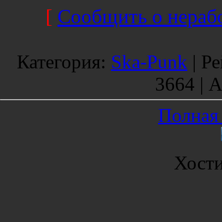
[
Сообщить о нерабо
Категория
:
Ska-Punk
|
Ре
3664 |
А
Полная 
Хост