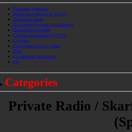
Главная страница
Новости и Видео от Групп
Обратная связь
Пользовательское соглашение
Правообладателям
Ссылка не работает?!?!?!?!
Ссылки
Сотрудничество с нами
Help
Cлучайный материал
test
Categories
Private Radio / Skar
(S