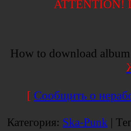
ATTENTION! Di
How to download album 
[
Сообщить о нерабо
Категория
:
Ska-Punk
|
Те