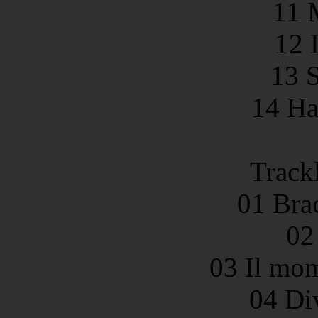
11 
12 
13 
14 Ha
Trackl
01 Bra
02
03 Il mom
04 Di