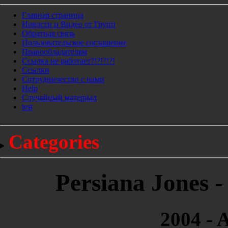
Главная страница
Новости и Видео от Групп
Обратная связь
Пользовательское соглашение
Правообладателям
Ссылка не работает?!?!?!?!
Ссылки
Сотрудничество с нами
Help
Cлучайный материал
test
Categories
Persiana Jones -
2004 - 