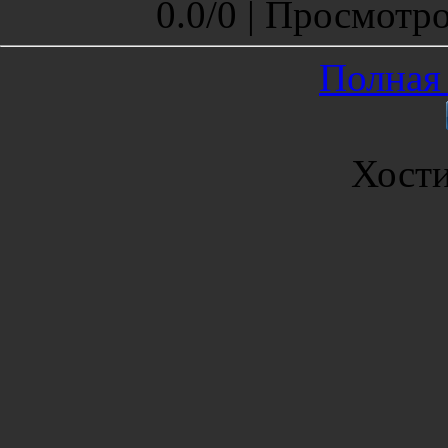
0.0
/
0 |
Просмотр
Полная 
Хост