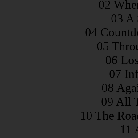
02 When
03 A 
04 Countd
05 Thro
06 Los
07 In
08 Agai
09 All 
10 The Roa
11 