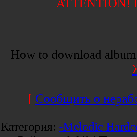
ATTENTION! Di
How to download album 
[
Сообщить о нерабо
Категория
:
-Melodic Hardc