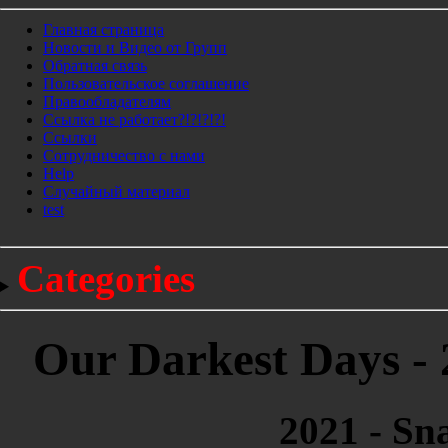
Главная страница
Новости и Видео от Групп
Обратная связь
Пользовательское соглашение
Правообладателям
Ссылка не работает?!?!?!?!
Ссылки
Сотрудничество с нами
Help
Cлучайный материал
test
Categories
Our Darkest Days - 
2021 - Sn