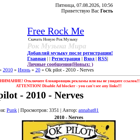
Пятница, 07.08.2026, 10:56
Приветствую Вас
Гость
Free Rock Me
Скачать Новую Рок Музыку
Рок Музыка Мира
Добавляй музыку после регистрации!
Главная
|
|
Регистрация
|
Вход
|
RSS
|
Личные сообщения(Новых: )
»
2010
»
Июнь
»
20
» Ok pilot - 2010 - Nerves
НИМАНИЕ! Отключите блокировщик рекламы или вы не увидите ссылок!!
ATTENTION! Disable Ad blocker - you саn't see any links!!!
ilot - 2010 - Nerves
ия
:
Punk
|
Просмотров
: 3351 |
Автор
:
annabat81
2010 - Nerves