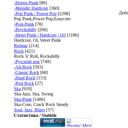
-Horror Punk
[86]
-Melodic Hardcore
[360]
Доба
-Pop Punk / Power Pop
[2298]
Pop Punk,Power Pop,Easycore
-Post-Punk
[78]
-Psychobilly
[206]
-Street Punk / Hardcore / Oi!
[1186]
Hardcore, Oi, Street Punk
Reggae
[214]
Rock
[421]
Rock 'n' Roll, Rockabilly
-Русский рок
[749]
-Alt.Rock
[593]
-Classic Rock
[68]
-Hard Rock
[153]
-Post Rock
[27]
Ska
[919]
Ska-Jazz, Ska, Swing
Ska-Punk
[1406]
Ska-Core, Crack Rock Steady
Soul, Jazz, Blues
[37]
Статистика / Statistic