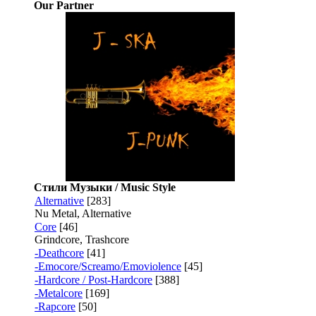
Our Partner
Стили Музыки / Music Style
Alternative
[283]
Nu Metal, Alternative
Core
[46]
Grindcore, Trashcore
-Deathcore
[41]
-Emocore/Screamo/Emoviolence
[45]
-Hardcore / Post-Hardcore
[388]
-Metalcore
[169]
-Rapcore
[50]