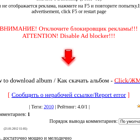
 не отображается реклама, нажмите на F5 и повторите попытку.I
advertisement, click F5 or restart page
ВНИМАНИЕ! Отключите блокировщик рекламы!!!
ATTENTION! Disable Ad blocker!!!
 to download album / Как скачать альбом -
Click/Ж
[
Сообщить о нерабочей ссылке/Report error
]
|
Теги
:
2010
|
Рейтинг
:
4.0
/
1 |
омментариев
:
1
Порядок вывода комментариев:
(21.01.2012 15:05)
, достаточно мощно и мелодично