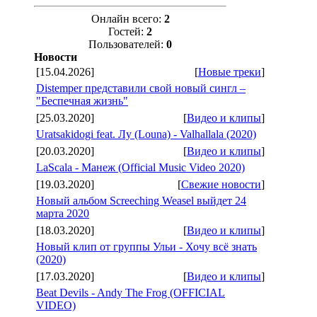
Онлайн всего:
2
Гостей:
2
Пользователей:
0
Новости
[15.04.2026]
[
Новые треки
]
Distemper представили свой новый сингл –
"Беспечная жизнь"
[25.03.2020]
[
Видео и клипы
]
Uratsakidogi feat. Лу (Louna) - Valhallala (2020)
[20.03.2020]
[
Видео и клипы
]
LaScala - Манеж (Official Music Video 2020)
[19.03.2020]
[
Свежие новости
]
Новый альбом Screeching Weasel выйдет 24
марта 2020
[18.03.2020]
[
Видео и клипы
]
Новый клип от группы Ульи - Хочу всё знать
(2020)
[17.03.2020]
[
Видео и клипы
]
Beat Devils - Andy The Frog (OFFICIAL
VIDEO)