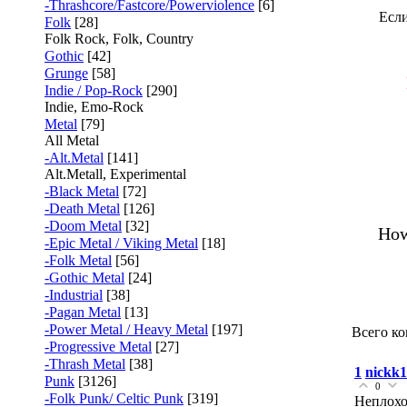
-Thrashcore/Fastcore/Powerviolence
[6]
Если
Folk
[28]
Folk Rock, Folk, Country
Gothic
[42]
Grunge
[58]
Indie / Pop-Rock
[290]
Indie, Emo-Rock
Metal
[79]
All Metal
-Alt.Metal
[141]
Alt.Metall, Experimental
-Black Metal
[72]
-Death Metal
[126]
-Doom Metal
[32]
How
-Epic Metal / Viking Metal
[18]
-Folk Metal
[56]
-Gothic Metal
[24]
-Industrial
[38]
-Pagan Metal
[13]
-Power Metal / Heavy Metal
[197]
Всего к
-Progressive Metal
[27]
-Thrash Metal
[38]
1
nickk1
Punk
[3126]
0
-Folk Punk/ Celtic Punk
[319]
Неплохо