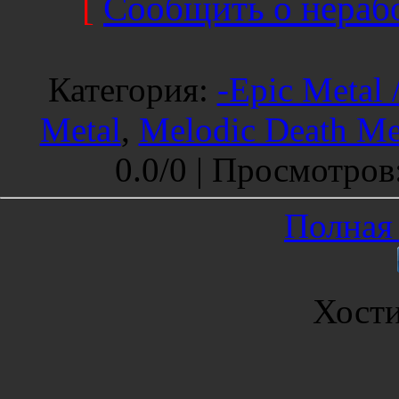
[
Сообщить о нерабо
Категория
:
-Epic Metal 
Metal
,
Melodic Death Me
0.0
/
0 |
Просмотров
Полная 
Хост