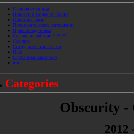
Главная страница
Новости и Видео от Групп
Обратная связь
Пользовательское соглашение
Правообладателям
Ссылка не работает?!?!?!?!
Ссылки
Сотрудничество с нами
Help
Cлучайный материал
test
Categories
Obscurity -
2012 