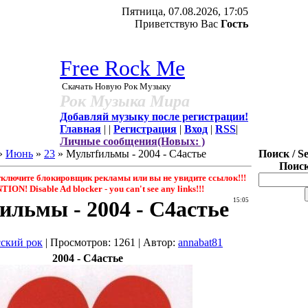
Пятница, 07.08.2026, 17:05
Приветствую Вас
Гость
Free Rock Me
Скачать Новую Рок Музыку
Рок Музыка Мира
Добавляй музыку после регистрации!
Главная
|
|
Регистрация
|
Вход
|
RSS
|
Личные сообщения(Новых: )
»
Июнь
»
23
» Мультfильмы - 2004 - С4астье
Поиск / S
Поиск
ючите блокировщик рекламы или вы не увидите ссылок!!!
ON! Disable Ad blocker - you саn't see any links!!!
ильмы - 2004 - С4астье
15:05
сский рок
|
Просмотров
: 1261 |
Автор
:
annabat81
2004 - С4астье