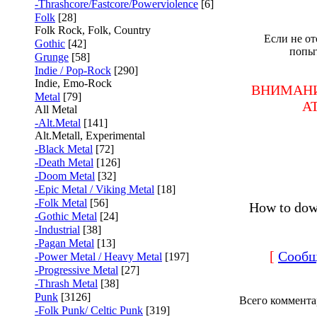
-Thrashcore/Fastcore/Powerviolence
[6]
Folk
[28]
Folk Rock, Folk, Country
Если не от
Gothic
[42]
попытк
Grunge
[58]
Indie / Pop-Rock
[290]
Indie, Emo-Rock
ВНИМАНИЕ
Metal
[79]
AT
All Metal
-Alt.Metal
[141]
Alt.Metall, Experimental
-Black Metal
[72]
-Death Metal
[126]
-Doom Metal
[32]
-Epic Metal / Viking Metal
[18]
-Folk Metal
[56]
How to dow
-Gothic Metal
[24]
-Industrial
[38]
-Pagan Metal
[13]
[
Сообщи
-Power Metal / Heavy Metal
[197]
-Progressive Metal
[27]
-Thrash Metal
[38]
Punk
[3126]
Всего коммента
-Folk Punk/ Celtic Punk
[319]