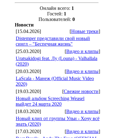
Онлайн всего:
1
Гостей:
1
Пользователей:
0
Новости
[15.04.2026]
[
Новые треки
]
Distemper представили свой новый
сингл – "Беспечная жизнь"
[25.03.2020]
[
Видео и клипы
]
Uratsakidogi feat. Лу (Louna) - Valhallala
(2020)
[20.03.2020]
[
Видео и клипы
]
LaScala - Манеж (Official Music Video
2020)
[19.03.2020]
[
Свежие новости
]
Новый альбом Screeching Weasel
выйдет 24 марта 2020
[18.03.2020]
[
Видео и клипы
]
Новый клип от группы Ульи - Хочу всё
знать (2020)
[17.03.2020]
[
Видео и клипы
]