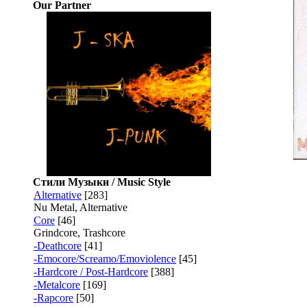
Our Partner
Стили Музыки / Music Style
Alternative
[283]
Nu Metal, Alternative
Core
[46]
Grindcore, Trashcore
-Deathcore
[41]
-Emocore/Screamo/Emoviolence
[45]
-Hardcore / Post-Hardcore
[388]
-Metalcore
[169]
-Rapcore
[50]