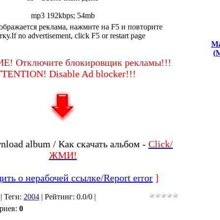
mp3 192kbps; 54mb
ображается реклама, нажмите на F5 и повторите
у.If no advertisement, click F5 or restart page
Ma
(
! Отключите блокировщик рекламы!!!
TENTION! Disable Ad blocker!!!
nload album / Как скачать альбом -
Click/
ЖМИ!
ть о нерабочей ссылке/Report error
]
|
Теги
:
2004
|
Рейтинг
:
0.0
/
0 |
риев
:
0