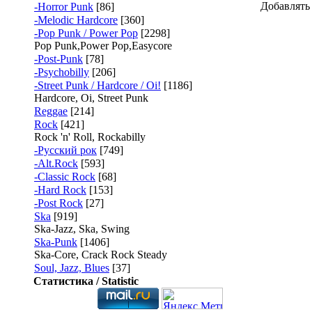
Добавлять
-Horror Punk
[86]
-Melodic Hardcore
[360]
-Pop Punk / Power Pop
[2298]
Pop Punk,Power Pop,Easycore
-Post-Punk
[78]
-Psychobilly
[206]
-Street Punk / Hardcore / Oi!
[1186]
Hardcore, Oi, Street Punk
Reggae
[214]
Rock
[421]
Rock 'n' Roll, Rockabilly
-Русский рок
[749]
-Alt.Rock
[593]
-Classic Rock
[68]
-Hard Rock
[153]
-Post Rock
[27]
Ska
[919]
Ska-Jazz, Ska, Swing
Ska-Punk
[1406]
Ska-Core, Crack Rock Steady
Soul, Jazz, Blues
[37]
Статистика / Statistic