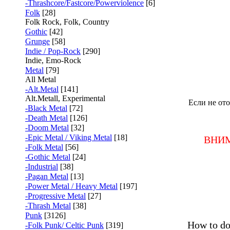
-Thrashcore/Fastcore/Powerviolence
[6]
Folk
[28]
Folk Rock, Folk, Country
Gothic
[42]
Grunge
[58]
Indie / Pop-Rock
[290]
Indie, Emo-Rock
Metal
[79]
All Metal
-Alt.Metal
[141]
Alt.Metall, Experimental
Если не ото
-Black Metal
[72]
-Death Metal
[126]
-Doom Metal
[32]
-Epic Metal / Viking Metal
[18]
ВНИМ
-Folk Metal
[56]
-Gothic Metal
[24]
-Industrial
[38]
-Pagan Metal
[13]
-Power Metal / Heavy Metal
[197]
-Progressive Metal
[27]
-Thrash Metal
[38]
Punk
[3126]
How to do
-Folk Punk/ Celtic Punk
[319]