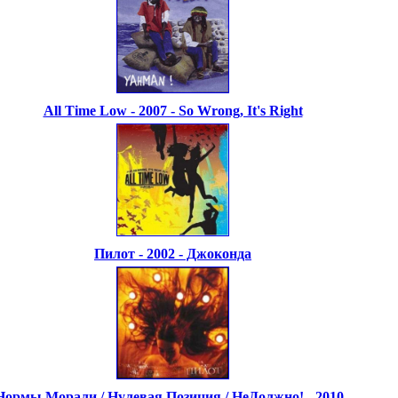
All Time Low - 2007 - So Wrong, It's Right
Пилот - 2002 - Джоконда
Нормы Морали / Нулевая Позиция / НеДолжно! - 2010 -