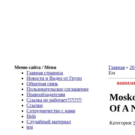
Меню сайта / Menu
Главная
»
20
Главная страница
Era
Новости и Видео от Групп
Обратная связь
ВНИМАНИЕ
Пользовательское соглашение
Mosko
Правообладателям
Ссылка не работает?!?!?!?!
Ссылки
Of A 
Сотрудничество с нами
Help
Cлучайный материал
Категория
:
test