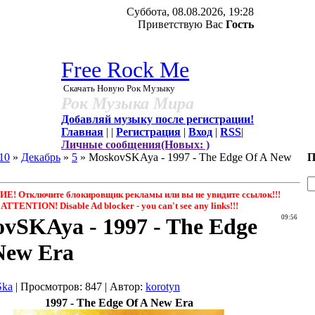
Суббота, 08.08.2026, 19:28
Приветствую Вас
Гость
Free Rock Me
Скачать Новую Рок Музыку
Рок Музыка Мира
Добавляй музыку после регистрации!
Главная
|
|
Регистрация
|
Вход
|
RSS
|
Личные сообщения(Новых: )
10
»
Декабрь
»
5
» MoskovSKAya - 1997 - The Edge Of A New
П
! Отключите блокировщик рекламы или вы не увидите ссылок!!!
ATTENTION! Disable Ad blocker - you саn't see any links!!!
vSKAya - 1997 - The Edge
09:56
New Era
Ska
|
Просмотров
: 847 |
Автор
:
korotyn
1997 - The Edge Of A New Era