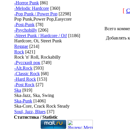
-Horror Punk
[86]
-Melodic Hardcore
[360]
[
С
-Pop Punk / Power Pop
[2298]
Pop Punk,Power Pop,Easycore
-Post-Punk
[78]
Всего комме
-Psychobilly
[206]
-Street Punk / Hardcore / Oi!
[1186]
Добавлять к
Hardcore, Oi, Street Punk
Reggae
[214]
Rock
[421]
Rock 'n' Roll, Rockabilly
-Русский рок
[749]
-Alt.Rock
[593]
-Classic Rock
[68]
-Hard Rock
[153]
-Post Rock
[27]
Ska
[919]
Ska-Jazz, Ska, Swing
Ska-Punk
[1406]
Ska-Core, Crack Rock Steady
Soul, Jazz, Blues
[37]
Статистика / Statistic