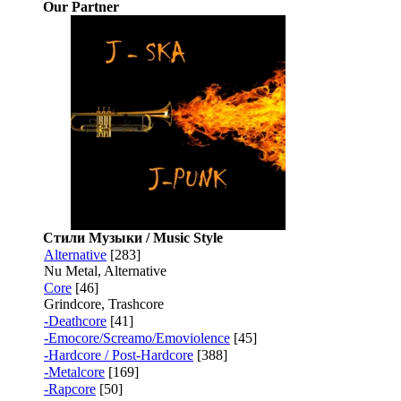
Our Partner
Стили Музыки / Music Style
Alternative
[283]
Nu Metal, Alternative
Core
[46]
Grindcore, Trashcore
-Deathcore
[41]
-Emocore/Screamo/Emoviolence
[45]
-Hardcore / Post-Hardcore
[388]
-Metalcore
[169]
-Rapcore
[50]