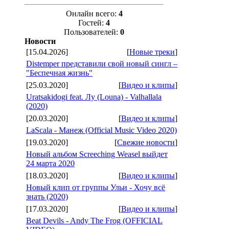
Онлайн всего:
4
Гостей:
4
Пользователей:
0
Новости
[15.04.2026]
[
Новые треки
]
Distemper представили свой новый сингл –
"Беспечная жизнь"
[25.03.2020]
[
Видео и клипы
]
Uratsakidogi feat. Лу (Louna) - Valhallala
(2020)
[20.03.2020]
[
Видео и клипы
]
LaScala - Манеж (Official Music Video 2020)
[19.03.2020]
[
Свежие новости
]
Новый альбом Screeching Weasel выйдет
24 марта 2020
[18.03.2020]
[
Видео и клипы
]
Новый клип от группы Ульи - Хочу всё
знать (2020)
[17.03.2020]
[
Видео и клипы
]
Beat Devils - Andy The Frog (OFFICIAL