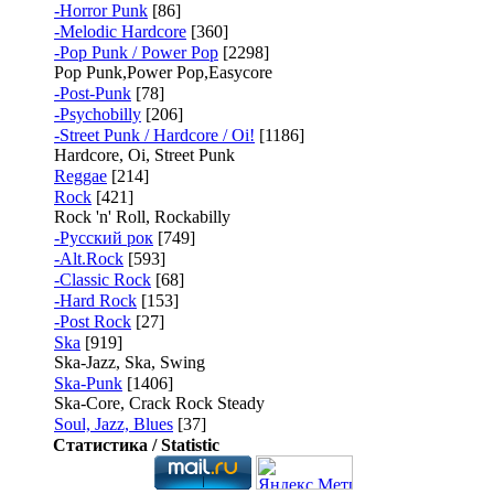
-Horror Punk
[86]
-Melodic Hardcore
[360]
-Pop Punk / Power Pop
[2298]
Pop Punk,Power Pop,Easycore
-Post-Punk
[78]
-Psychobilly
[206]
-Street Punk / Hardcore / Oi!
[1186]
Hardcore, Oi, Street Punk
Reggae
[214]
Rock
[421]
Rock 'n' Roll, Rockabilly
-Русский рок
[749]
-Alt.Rock
[593]
-Classic Rock
[68]
-Hard Rock
[153]
-Post Rock
[27]
Ska
[919]
Ska-Jazz, Ska, Swing
Ska-Punk
[1406]
Ska-Core, Crack Rock Steady
Soul, Jazz, Blues
[37]
Статистика / Statistic