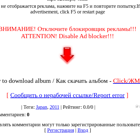
 не отображается реклама, нажмите на F5 и повторите попытку.If
advertisement, click F5 or restart page
ВНИМАНИЕ! Отключите блокировщик рекламы!!!
ATTENTION! Disable Ad blocker!!!
to download album / Как скачать альбом -
Click/ЖМ
[
Сообщить о нерабочей ссылке/Report error
]
|
Теги
:
Japan
,
2011
|
Рейтинг
:
0.0
/
0 |
мментариев
:
0
влять комментарии могут только зарегистрированные пользовате
[
Регистрация
|
Вход
]