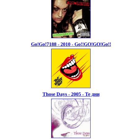
Go!Go!7188 - 2010 - Go!!GO!GO!Go!!
Those Days - 2005 - Те дни