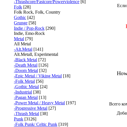
-Thrashcore/Fastcore/Powerviolence
[6]
Если
Folk
[28]
Folk Rock, Folk, Country
Gothic
[42]
Grunge
[58]
Indie / Pop-Rock
[290]
Indie, Emo-Rock
Metal
[79]
All Metal
-Alt.Metal
[141]
Alt.Metall, Experimental
-Black Metal
[72]
-Death Metal
[126]
-Doom Metal
[32]
How 
-Epic Metal / Viking Metal
[18]
-Folk Metal
[56]
-Gothic Metal
[24]
-Industrial
[38]
-Pagan Metal
[13]
-Power Metal / Heavy Metal
[197]
Всего ко
-Progressive Metal
[27]
Доба
-Thrash Metal
[38]
Punk
[3126]
-Folk Punk/ Celtic Punk
[319]