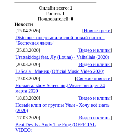
Онлайн всего:
1
Гостей:
1
Пользователей:
0
Новости
[15.04.2026]
[
Новые треки
]
Distemper представили свой новый сингл –
"Беспечная жизнь"
[25.03.2020]
[
Видео и клипы
]
Uratsakidogi feat. Лу (Louna) - Valhallala (2020)
[20.03.2020]
[
Видео и клипы
]
LaScala - Манеж (Official Music Video 2020)
[19.03.2020]
[
Свежие новости
]
Новый альбом Screeching Weasel выйдет 24
марта 2020
[18.03.2020]
[
Видео и клипы
]
Новый клип от группы Ульи - Хочу всё знать
(2020)
[17.03.2020]
[
Видео и клипы
]
Beat Devils - Andy The Frog (OFFICIAL
VIDEO)