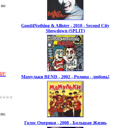
 no
Good4Nothing & Allister - 2010 - Second City
Showdown (SPLIT)
И!
Мамульки BEND - 2002 - Родина - любовь!
ли.
Голос Омерики - 2008 - Большая Жизнь