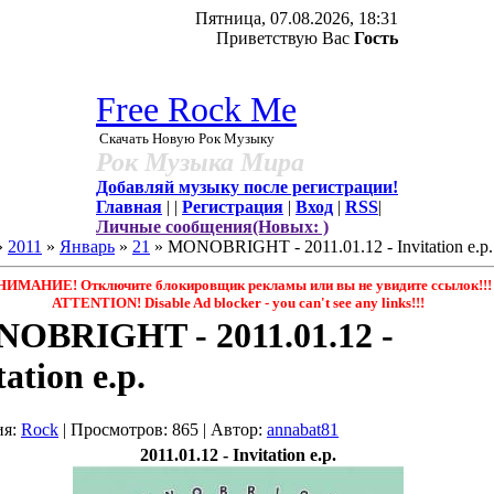
Пятница, 07.08.2026, 18:31
Приветствую Вас
Гость
Free Rock Me
Скачать Новую Рок Музыку
Рок Музыка Мира
Добавляй музыку после регистрации!
Главная
|
|
Регистрация
|
Вход
|
RSS
|
Личные сообщения(Новых: )
»
2011
»
Январь
»
21
» MONOBRIGHT - 2011.01.12 - Invitation e.p.
НИМАНИЕ! Отключите блокировщик рекламы или вы не увидите ссылок!!!
ATTENTION! Disable Ad blocker - you саn't see any links!!!
OBRIGHT - 2011.01.12 -
tation e.p.
ия
:
Rock
|
Просмотров
: 865 |
Автор
:
annabat81
2011.01.12 - Invitation e.p.