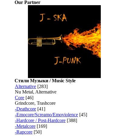
Our Partner
Стили Музыки / Music Style
Alternative
[283]
Nu Metal, Alternative
Core
[46]
Grindcore, Trashcore
-Deathcore
[41]
-Emocore/Screamo/Emoviolence
[45]
-Hardcore / Post-Hardcore
[388]
-Metalcore
[169]
-Rapcore
[50]