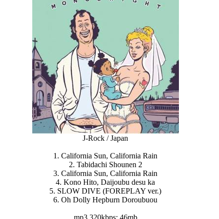
J-Rock / Japan
1. California Sun, California
Rain
2. Tabidachi Shounen 2
3. California Sun, California Rain
4. Kono Hito, Daijoubu desu ka
5. SLOW DIVE (FOREPLAY ver.)
6. Oh Dolly Hepburn Doroubuou
mp3 320kbps; 46mb