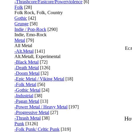
-Thrashcore/Fastcore/Powerviolence
[6]
Folk
[28]
Folk Rock, Folk, Country
Gothic
[42]
Grunge
[58]
Indie / Pop-Rock
[290]
Indie, Emo-Rock
Metal
[79]
All Metal
Есл
-Alt.Metal
[141]
Alt.Metall, Experimental
-Black Metal
[72]
-Death Metal
[126]
-Doom Metal
[32]
-Epic Metal / Viking Metal
[18]
-Folk Metal
[56]
-Gothic Metal
[24]
-Industrial
[38]
-Pagan Metal
[13]
-Power Metal / Heavy Metal
[197]
-Progressive Metal
[27]
Ho
-Thrash Metal
[38]
Punk
[3126]
-Folk Punk/ Celtic Punk
[319]