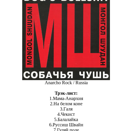
Anarcho Rock / Russia
Трэк-лист:
1.Мама-Анархия
2.На белом коне
3.Галя
4.Чекист
5.Балалайка
6.Руссиш Швайн
7.Гуляй поле