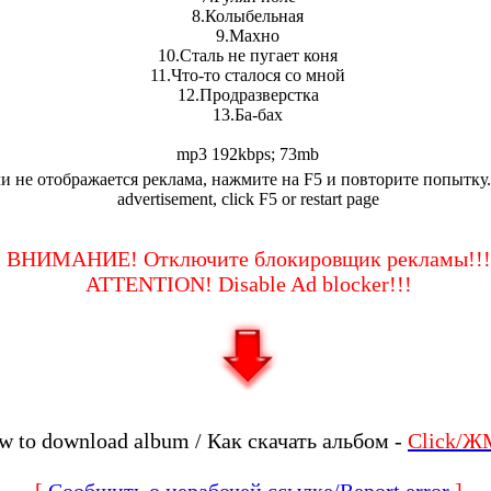
8.Колыбельная
9.Махно
10.Сталь не пугает коня
11.Что-то сталося со мной
12.Продразверстка
13.Ба-бах
mp3 192kbps; 73mb
и не отображается реклама, нажмите на F5 и повторите попытку.
advertisement, click F5 or restart page
ВНИМАНИЕ! Отключите блокировщик рекламы!!!
ATTENTION! Disable Ad blocker!!!
w to download album / Как скачать альбом -
Click/Ж
[
Сообщить о нерабочей ссылке/Report error
]