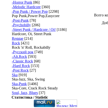
-Horror Punk
[86]
-Melodic Hardcore
[360]
-Pop Punk / Power Pop
[2298]
Всего к
Pop Punk,Power Pop,Easycore
-Post-Punk
[78]
Доб
-Psychobilly
[206]
-Street Punk / Hardcore / Oi!
[1186]
Hardcore, Oi, Street Punk
Reggae
[214]
Rock
[421]
Rock 'n' Roll, Rockabilly
-Русский рок
[749]
-Alt.Rock
[593]
-Classic Rock
[68]
-Hard Rock
[153]
-Post Rock
[27]
Ska
[919]
Ska-Jazz, Ska, Swing
Ska-Punk
[1406]
Ska-Core, Crack Rock Steady
Soul, Jazz, Blues
[37]
Статистика / Statistic