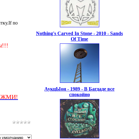
ку.If no
Nothing's Carved In Stone - 2010 - Sands
Of Time
!!!
АукцЫон - 1989 - В Багдаде все
спокойно
k/ЖМИ!
]