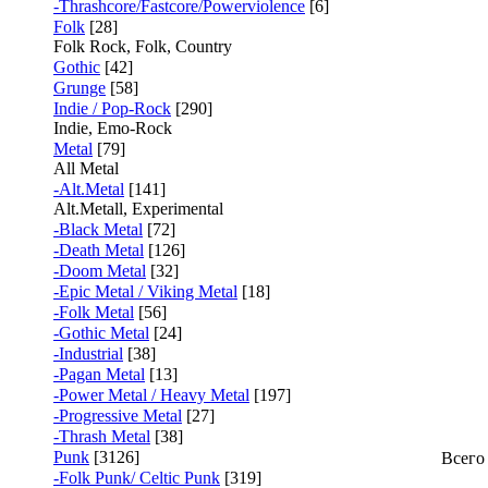
-Thrashcore/Fastcore/Powerviolence
[6]
Folk
[28]
Folk Rock, Folk, Country
Gothic
[42]
Grunge
[58]
Indie / Pop-Rock
[290]
Indie, Emo-Rock
Metal
[79]
All Metal
-Alt.Metal
[141]
Alt.Metall, Experimental
-Black Metal
[72]
-Death Metal
[126]
-Doom Metal
[32]
-Epic Metal / Viking Metal
[18]
-Folk Metal
[56]
-Gothic Metal
[24]
-Industrial
[38]
-Pagan Metal
[13]
-Power Metal / Heavy Metal
[197]
-Progressive Metal
[27]
-Thrash Metal
[38]
Punk
[3126]
Всего
-Folk Punk/ Celtic Punk
[319]