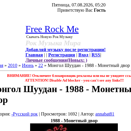
Пятница, 07.08.2026, 05:20
Приветствую Вас
Гость
Free Rock Me
Скачать Новую Рок Музыку
Рок Музыка Мира
Добавляй музыку после регистрации!
Главная
|
|
Регистрация
|
Вход
|
RSS
|
Личные сообщения(Новых: )
ая
»
2010
»
Июнь
»
22
» Монгол Шуудан - 1988 - Монетный двор
ВНИМАНИЕ! Отключите блокировщик рекламы или вы не увидите ссы
ATTENTION! Disable Ad blocker - you саn't see any links!!!
нгол Шуудан - 1988 - Монетн
ор
ория
:
-Русский рок
|
Просмотров
: 1692 |
Автор
:
annabat81
1988 -
Монетный двор