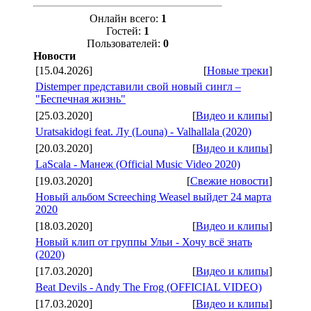
Онлайн всего:
1
Гостей:
1
Пользователей:
0
Новости
[15.04.2026]
[
Новые треки
]
Distemper представили свой новый сингл –
"Беспечная жизнь"
[25.03.2020]
[
Видео и клипы
]
Uratsakidogi feat. Лу (Louna) - Valhallala (2020)
[20.03.2020]
[
Видео и клипы
]
LaScala - Манеж (Official Music Video 2020)
[19.03.2020]
[
Свежие новости
]
Новый альбом Screeching Weasel выйдет 24 марта
2020
[18.03.2020]
[
Видео и клипы
]
Новый клип от группы Ульи - Хочу всё знать
(2020)
[17.03.2020]
[
Видео и клипы
]
Beat Devils - Andy The Frog (OFFICIAL VIDEO)
[17.03.2020]
[
Видео и клипы
]