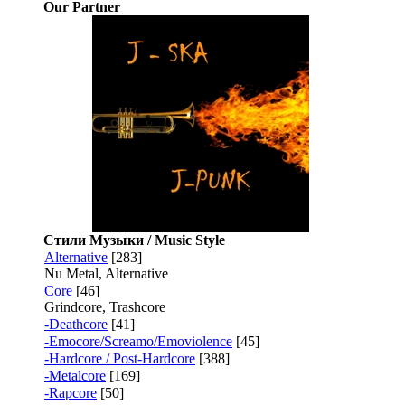
Our Partner
Стили Музыки / Music Style
Alternative
[283]
Nu Metal, Alternative
Core
[46]
Grindcore, Trashcore
-Deathcore
[41]
-Emocore/Screamo/Emoviolence
[45]
-Hardcore / Post-Hardcore
[388]
-Metalcore
[169]
-Rapcore
[50]